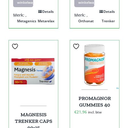
winkelwagen
winkelwagen
Details
Details
Merk:
,
Merk:
,
Metagenics
Metarelax
Orthonat
Trenker
Sale!
PROMAGNOR
GUMMIES 40
€
21,96
incl. btw
MAGNESIS
TRENKER CAPS
90+15