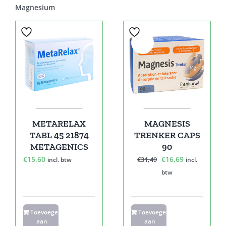
Magnesium
Sale!
METARELAX
MAGNESIS
TABL 45 21874
TRENKER CAPS
METAGENICS
90
Oorspronkelijke
Huidige
€
15,60
€
16,69
€
31,49
incl. btw
incl.
prijs
prijs
btw
was:
is:
€31,49.
€16,69.
Toevoegen
Toevoegen
aan
aan