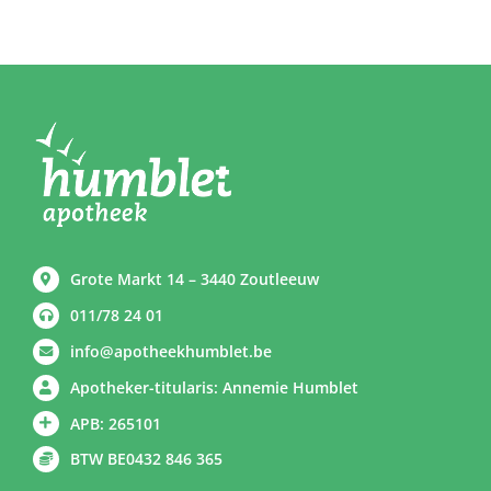
Grote Markt 14 – 3440 Zoutleeuw
011/78 24 01
info@apotheekhumblet.be
Apotheker-titularis: Annemie Humblet
APB: 265101
BTW BE0432 846 365