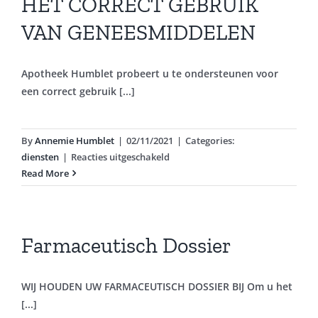
HET CORRECT GEBRUIK
VAN GENEESMIDDELEN
Apotheek Humblet probeert u te ondersteunen voor
een correct gebruik [...]
By
Annemie Humblet
|
02/11/2021
|
Categories:
voor
diensten
|
Reacties uitgeschakeld
HET
Read More
CORRECT
GEBRUIK
VAN
GENEESMIDDELEN
Farmaceutisch Dossier
WIJ HOUDEN UW FARMACEUTISCH DOSSIER BIJ Om u het
[...]