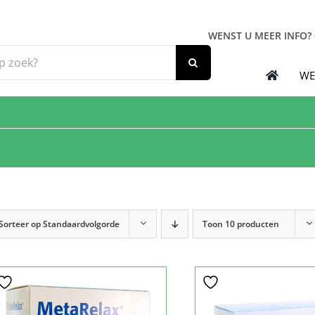
WENST U MEER INFO?
WE
Sorteer op
Standaardvolgorde
Toon
10 producten