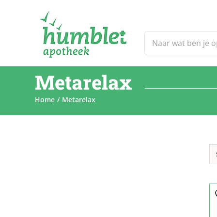
Ga
naar
inhoud
Zoeken
naar:
Metarelax
Home
Metarelax