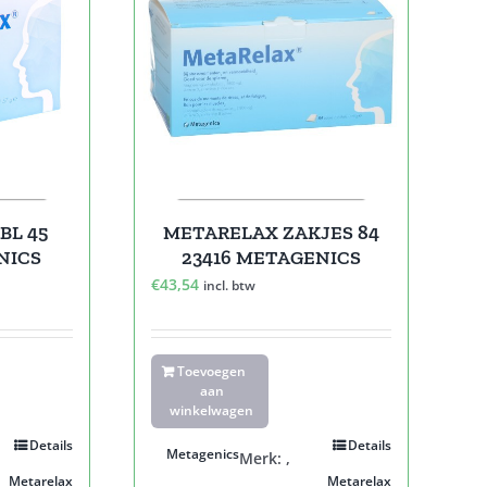
BL 45
METARELAX ZAKJES 84
NICS
23416 METAGENICS
€
43,54
incl. btw
Toevoegen
aan
winkelwagen
Details
Details
Metagenics
Merk:
,
Metarelax
Metarelax