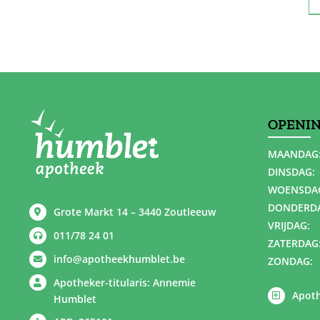
OPENI
MAANDAG
DINSDAG:
WOENSDA
DONDERD
Grote Markt 14 – 3440 Zoutleeuw
VRIJDAG:
011/78 24 01
ZATERDAG
info@apotheekhumblet.be
ZONDAG:
Apotheker-titularis: Annemie
Apoth
Humblet