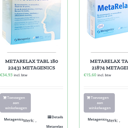
METARELAX TABL 180
METARELAX TA
22431 METAGENICS
21874 METAGE
€
34,93
€
15,60
incl. btw
incl. btw
Toevoegen
Toevoegen
aan
aan
winkelwagen
winkelwagen
Details
Metagenics
Metagenics
Merk:
,
Merk:
,
Metarelax