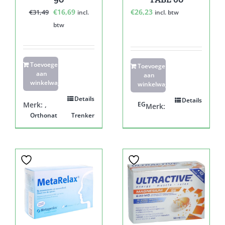
Oorspronkelijke
Huidige
€
16,69
€
26,23
€
31,49
incl.
incl. btw
prijs
prijs
btw
was:
is:
€31,49.
€16,69.
Toevoegen
Toevoegen
aan
aan
winkelwagen
winkelwagen
Details
Details
Merk:
,
EG
Merk:
Orthonat
Trenker