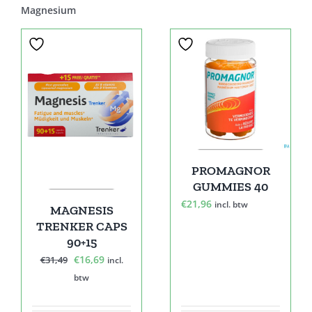
Magnesium
Sale!
PROMAGNOR
GUMMIES 40
€
21,96
incl. btw
MAGNESIS
TRENKER CAPS
90+15
Oorspronkelijke
Huidige
€
16,69
€
31,49
incl.
prijs
prijs
btw
was:
is:
€31,49.
€16,69.