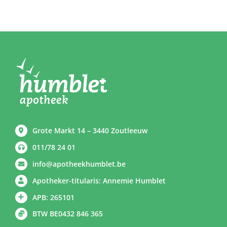
Grote Markt 14 – 3440 Zoutleeuw
011/78 24 01
info@apotheekhumblet.be
Apotheker-titularis: Annemie Humblet
APB: 265101
BTW BE0432 846 365