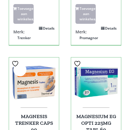
Toevoegen
Toevoegen
aan
aan
winkelwagen
winkelwagen
Details
Details
Merk:
Merk:
Trenker
Promagnor
Sale!
MAGNESIS
MAGNESIUM EG
TRENKER CAPS
OPTI 225MG
90
TABL 60