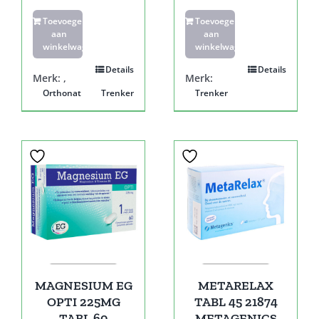
Toevoegen
Toevoegen
aan
aan
winkelwagen
winkelwagen
Details
Details
Merk:
,
Merk:
Orthonat
Trenker
Trenker
MAGNESIUM EG
METARELAX
OPTI 225MG
TABL 45 21874
TABL 60
METAGENICS