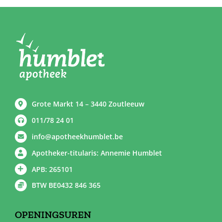
Grote Markt 14 – 3440 Zoutleeuw
011/78 24 01
info@apotheekhumblet.be
Apotheker-titularis: Annemie Humblet
APB: 265101
BTW BE0432 846 365
OPENINGSUREN