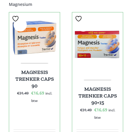
Magnesium
Sale!
Sale!
MAGNESIS
TRENKER CAPS
90
MAGNESIS
Oorspronkelijke
Huidige
€
16,69
€
31,49
incl.
TRENKER CAPS
prijs
prijs
btw
90+15
was:
is:
Oorspronkelijke
Huidige
€
16,69
€
31,49
incl.
€31,49.
€16,69.
prijs
prijs
btw
was:
is:
€31,49.
€16,69.