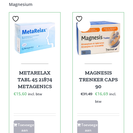
Magnesium
Sale!
METARELAX
MAGNESIS
TABL 45 21874
TRENKER CAPS
METAGENICS
90
Oorspronkelijke
Huidige
€
15,60
€
16,69
€
31,49
incl. btw
incl.
prijs
prijs
btw
was:
is:
€31,49.
€16,69.
Toevoegen
Toevoegen
aan
aan