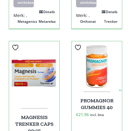
winkelwagen
winkelwagen
Details
Details
Merk:
,
Merk:
,
Metagenics
Metarelax
Orthonat
Trenker
Sale!
PROMAGNOR
GUMMIES 40
€
21,96
incl. btw
MAGNESIS
TRENKER CAPS
90+15