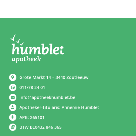
Grote Markt 14 – 3440 Zoutleeuw
011/78 24 01
info@apotheekhumblet.be
Apotheker-titularis: Annemie Humblet
APB: 265101
BTW BE0432 846 365