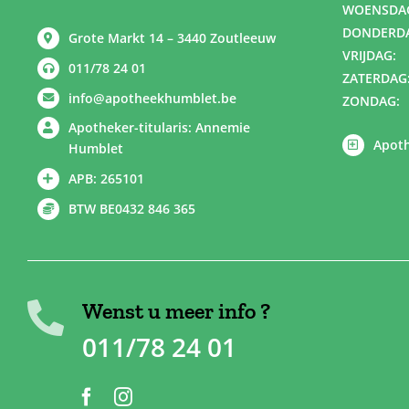
WOENSDA
DONDERD
Grote Markt 14 – 3440 Zoutleeuw
VRIJDAG:
011/78 24 01
ZATERDAG
info@apotheekhumblet.be
ZONDAG:
Apotheker-titularis: Annemie
Apoth
Humblet
APB: 265101
BTW BE0432 846 365
Wenst u meer info ?
011/78 24 01