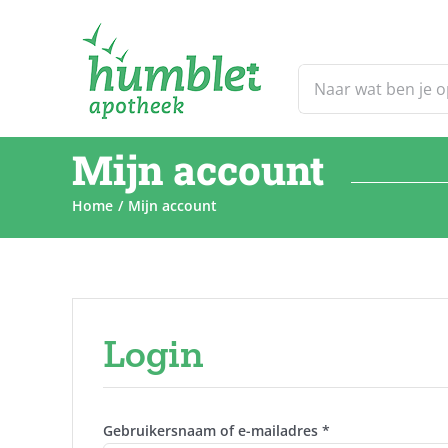
Ga
naar
inhoud
Zoeken
naar:
Mijn account
Home
Mijn account
Login
Vereist
Gebruikersnaam of e-mailadres
*