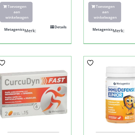
Toevoegen
Toevoegen
aan
aan
winkelwagen
winkelwagen
Details
Metagenics
Metagenics
Merk:
Merk: