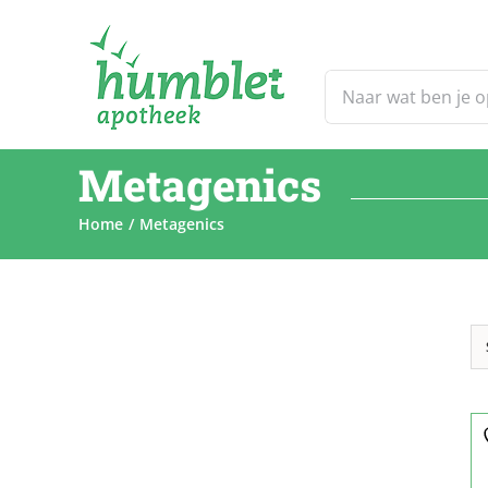
Ga
naar
inhoud
Zoeken
naar:
Metagenics
Home
Metagenics