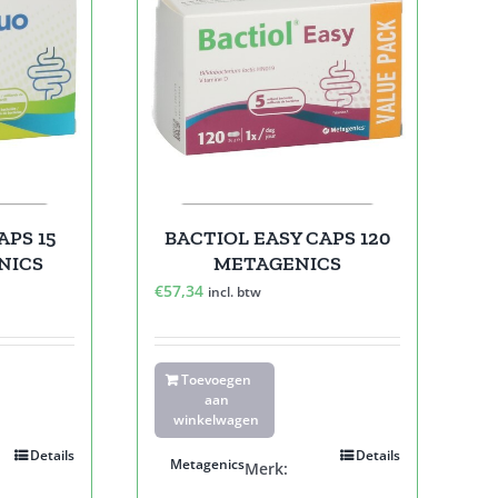
APS 15
BACTIOL EASY CAPS 120
NICS
METAGENICS
€
57,34
incl. btw
Toevoegen
aan
winkelwagen
Details
Details
Metagenics
Merk: