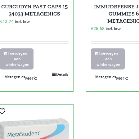
IMMUDEFENSE 
CURCUDYN FAST CAPS 15
GUMMIES 6
34033 METAGENICS
METAGENI
€
12,74
incl. btw
€
26,68
incl. btw
Toevoegen
Toevoegen
aan
aan
winkelwagen
winkelwagen
Details
Metagenics
Metagenics
Merk:
Merk: