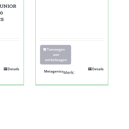
JUNIOR
0
CS
Toevoegen
aan
winkelwagen
Details
Details
Metagenics
Merk: