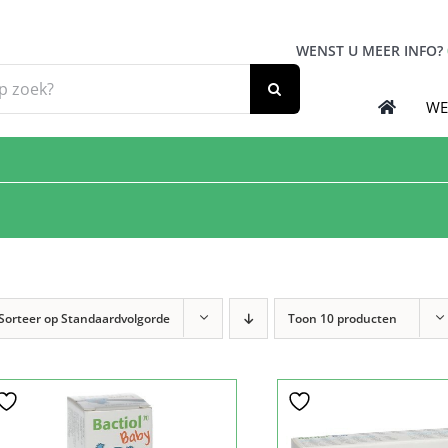
WENST U MEER INFO?
WE
Sorteer op
Standaardvolgorde
Toon
10 producten