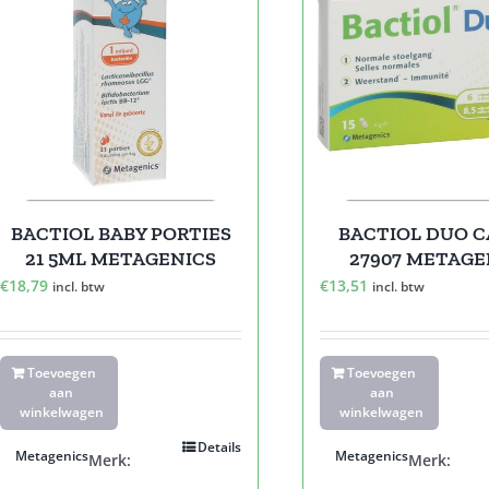
BACTIOL BABY PORTIES
BACTIOL DUO C
21 5ML METAGENICS
27907 METAGE
€
18,79
€
13,51
incl. btw
incl. btw
Toevoegen
Toevoegen
aan
aan
winkelwagen
winkelwagen
Details
Metagenics
Metagenics
Merk:
Merk: