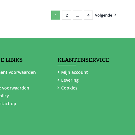
1
2
…
4
Volgende
E LINKS
KLANTENSERVICE
ent voorwaarden
Mijn account
Levering
e voorwaarden
Cookies
olicy
tact op