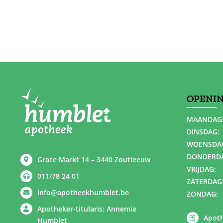
OPENI
MAANDAG
DINSDAG:
WOENSDA
DONDERD
Grote Markt 14 – 3440 Zoutleeuw
VRIJDAG:
011/78 24 01
ZATERDAG
info@apotheekhumblet.be
ZONDAG:
Apotheker-titularis: Annemie
Apoth
Humblet