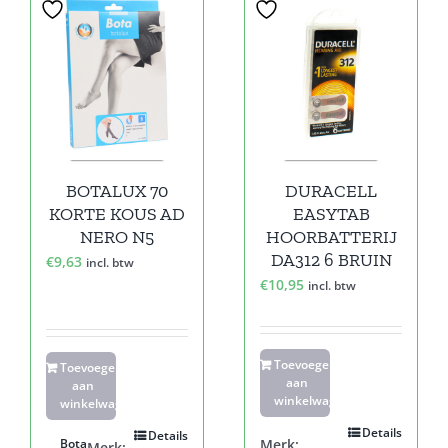
BOTALUX 70
DURACELL
KORTE KOUS AD
EASYTAB
NERO N5
HOORBATTERIJ
DA312 6 BRUIN
€
9,63
incl. btw
€
10,95
incl. btw
Toevoegen
Toevoegen
aan
aan
winkelwagen
winkelwagen
Details
Details
Bota
Merk:
Merk: