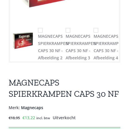
MAGNECAPS
SPIERKRAMPEN CAPS 30 NF
Merk:
Magnecaps
Oorspronkelijke
Huidige
€
13,22
Uitverkocht
€
18,95
incl. btw
prijs
prijs