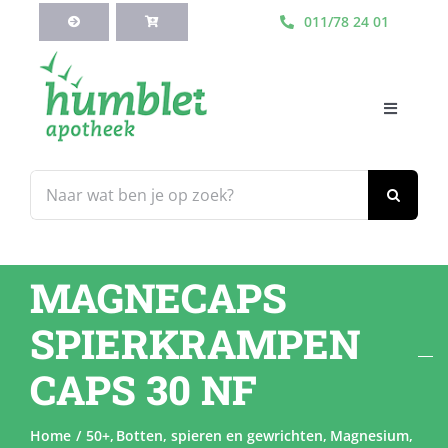
Ga
011/78 24 01
naar
inhoud
Toggle
Navigati
HOME
Zoeken
naar:
Webshop
MAGNECAPS
Blog
SPIERKRAMPEN
Diensten
CAPS 30 NF
Contacteer Ons
Home
50+
Botten, spieren en gewrichten
Magnesium