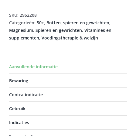
was:
is:
€18,95.
€13,22.
SKU:
2952208
Categorieën:
50+
,
Botten, spieren en gewrichten
,
Magnesium
,
Spieren en gewrichten
,
Vitamines en
supplementen
,
Voedingstherapie & welzijn
Aanvullende informatie
Bewaring
Contra-indicatie
Gebruik
Indicaties