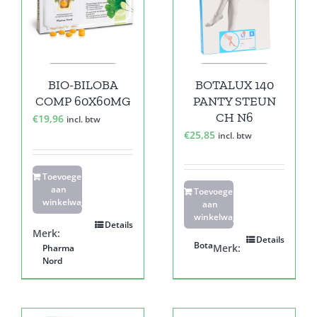
BIO-BILOBA
BOTALUX 140
COMP 60X60MG
PANTY STEUN
CH N6
€
19,96
incl. btw
€
25,85
incl. btw
Toevoegen
aan
Toevoegen
winkelwagen
aan
winkelwagen
Details
Merk:
Details
Bota
Merk:
Pharma
Nord