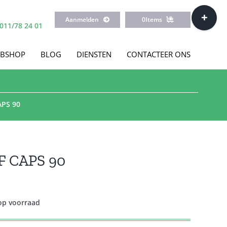
Toggle
Aanmelden
0
Items
Sliding
011/78 24 01
Bar
Area
BSHOP
BLOG
DIENSTEN
CONTACTEER ONS
PS 90
 CAPS 90
 op voorraad