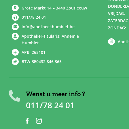
DONDERD
Grote Markt 14 – 3440 Zoutleeuw
VRIJDAG:
011/78 24 01
ZATERDAG
info@apotheekhumblet.be
ZONDAG:
Apotheker-titularis: Annemie
Apoth
Humblet
APB: 265101
BTW BE0432 846 365
Wenst u meer info ?
011/78 24 01