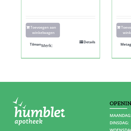
Toevoegen aan
Toev
winkelwagen
wink
Details
Tilman
Metag
Merk:
OPENI
MAANDAG
DINSDAG:
WOENSDA