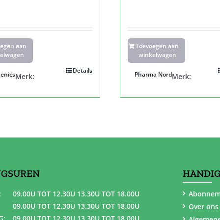
oegen aan
Toevoegen aan
elwagen
winkelwagen
Details
enics
Pharma Nord
Merk:
Merk:
NGSUREN
HANDIG
:
09.00U TOT 12.30U 13.30U TOT 18.00U
Abonnem
09.00U TOT 12.30U 13.30U TOT 18.00U
Over ons
G:
09.00U TOT 12.30U 13.30U TOT 18.00U
Algemen