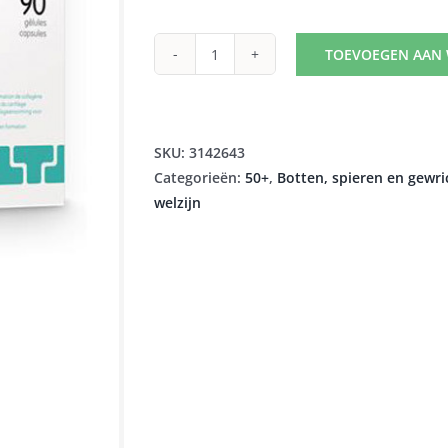
was:
is:
€66,29.
€42,43.
TOEVOEGEN AAN
NC2
GEWRICHTEN
NF
CAPS
SKU:
3142643
90
Categorieën:
50+
,
Botten, spieren en gewr
aantal
welzijn