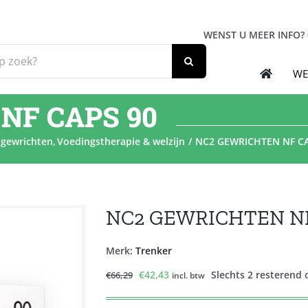
WENST U MEER INFO?
WE
NF CAPS 90
 gewrichten
Voedingstherapie & welzijn
NC2 GEWRICHTEN NF CA
NC2 GEWRICHTEN NF
Merk:
Trenker
Oorspronkelijke
Huidige
€
42,43
Slechts 2 resterend
€
66,29
incl. btw
prijs
prijs