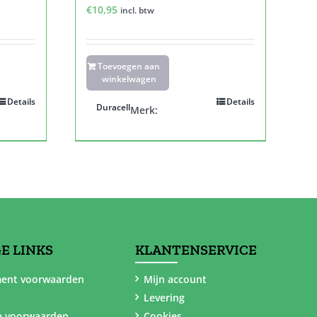
€
10,95
incl. btw
Toevoegen aan
winkelwagen
Details
Details
Duracell
Merk:
E LINKS
KLANTENSERVICE
ent voorwaarden
Mijn account
Levering
e voorwaarden
Cookies