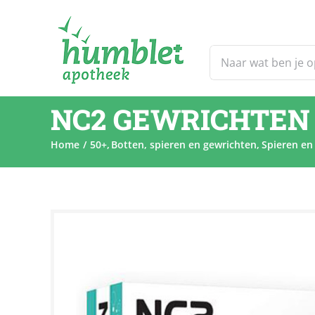
Ga
naar
inhoud
Zoeken
naar:
NC2 GEWRICHTEN 
Home
50+
Botten, spieren en gewrichten
Spieren en
Sale!