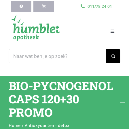
Ga
011/78 24 01
naar
inhoud
Toggle
Navigati
HOME
Zoeken
naar:
Webshop
BIO-PYCNOGENOL
Blog
CAPS 120+30
Diensten
PROMO
Contacteer Ons
Home
Antioxydanten - detox