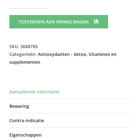
BIO-
PYCNOGENOL
TOEVOEGEN AAN WINKELWAGEN
CAPS
120+30
PROMO
SKU:
3688785
aantal
Categorieën:
Antioxydanten - detox
,
Vitamines en
supplementen
Aanvullende informatie
Bewaring
Contra-indicatie
Eigenschappen