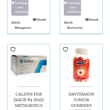
Toevoegen
Toevoegen
aan
aan
winkelwagen
winkelwagen
Details
Details
Merk:
Merk:
Metagenics
Barinutrics
CALDYN PDR
DAVITAMON
ZAKJE 84 16257
JUNIOR
METAGENICS
GUMMIES