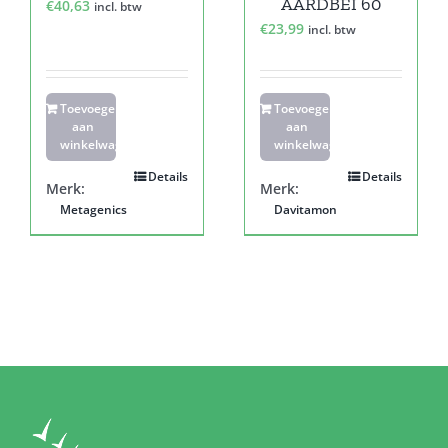
AARDBEI 60
€
40,63
incl. btw
€
23,99
incl. btw
Toevoegen
Toevoegen
aan
aan
winkelwagen
winkelwagen
Details
Details
Merk:
Merk:
Metagenics
Davitamon