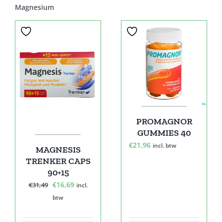
Magnesium
Sale!
PROMAGNOR
GUMMIES 40
€
21,96
incl. btw
MAGNESIS
TRENKER CAPS
90+15
Oorspronkelijke
Huidige
€
16,69
€
31,49
incl.
prijs
prijs
btw
was:
is:
€31,49.
€16,69.