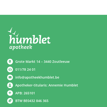
Grote Markt 14 – 3440 Zoutleeuw
011/78 24 01
info@apotheekhumblet.be
Apotheker-titularis: Annemie Humblet
APB: 265101
BTW BE0432 846 365