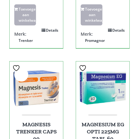
Toevoegen
Toevoegen
aan
aan
winkelwagen
winkelwagen
Details
Details
Merk:
Merk:
Trenker
Promagnor
Sale!
MAGNESIS
MAGNESIUM EG
TRENKER CAPS
OPTI 225MG
90
TABL 60