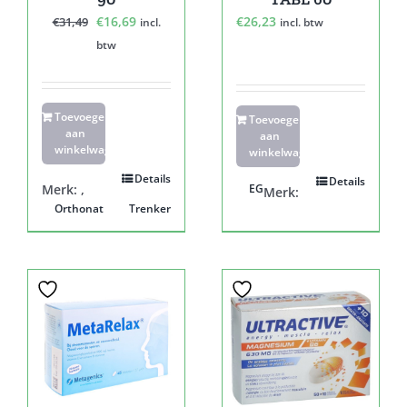
Oorspronkelijke
Huidige
€
16,69
€
26,23
€
31,49
incl.
incl. btw
prijs
prijs
btw
was:
is:
€31,49.
€16,69.
Toevoegen
Toevoegen
aan
aan
winkelwagen
winkelwagen
Details
Details
Merk:
,
EG
Merk:
Orthonat
Trenker