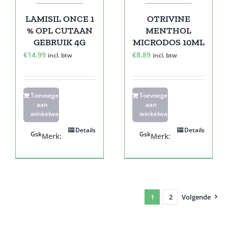
LAMISIL ONCE 1
OTRIVINE
% OPL CUTAAN
MENTHOL
GEBRUIK 4G
MICRODOS 10ML
€
14,99
€
8,89
incl. btw
incl. btw
Toevoegen
Toevoegen
aan
aan
winkelwagen
winkelwagen
Details
Details
Gsk
Gsk
Merk:
Merk:
1
2
Volgende