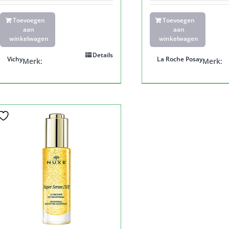
Toevoegen
Toevoegen
aan
aan
winkelwagen
winkelwagen
Details
Vichy
La Roche Posay
Merk:
Merk: