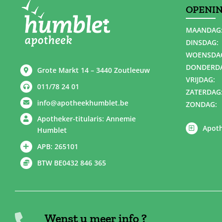
OPENI
MAANDAG
DINSDAG:
WOENSDA
DONDERD
Grote Markt 14 – 3440 Zoutleeuw
VRIJDAG:
011/78 24 01
ZATERDAG
info@apotheekhumblet.be
ZONDAG:
Apotheker-titularis: Annemie
Apoth
Humblet
APB: 265101
BTW BE0432 846 365
Wenst u meer info ?