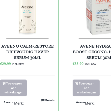
AVEENO CALM+RESTORE
AVENE HYDR
DRIEVOUDIG HAVER
BOOST GECONC. 
SERUM 30ML
SERUM 30M
€
29,99
€
33,90
incl. btw
incl. btw
Toevoegen
Toevoegen
aan
aan
winkelwagen
winkelwagen
Details
Aveeno
Avene
Merk:
Merk: