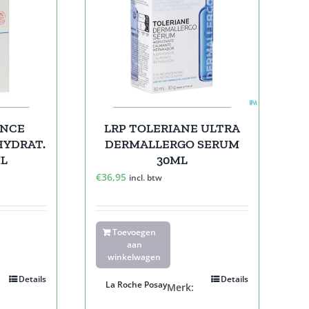
LRP TOLERIANE ULTRA
ANCE
DERMALLERGO SERUM
HYDRAT.
30ML
L
€
36,95
incl. btw
Toevoegen
aan
winkelwagen
Details
Details
La Roche Posay
Merk: