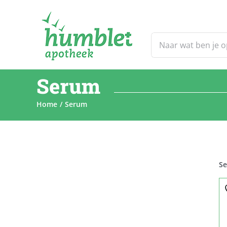
Ga
naar
inhoud
Zoeken
naar:
Serum
Home
Serum
S