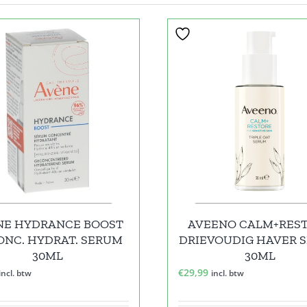
NE HYDRANCE BOOST
AVEENO CALM+RES
ONC. HYDRAT. SERUM
DRIEVOUDIG HAVER 
30ML
30ML
€
29,99
incl. btw
incl. btw