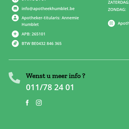
ZATERDAG
info@apotheekhumblet.be
ZONDAG:
Apotheker-titularis: Annemie
Apoth
Humblet
APB: 265101
BTW BE0432 846 365
Wenst u meer info ?
011/78 24 01