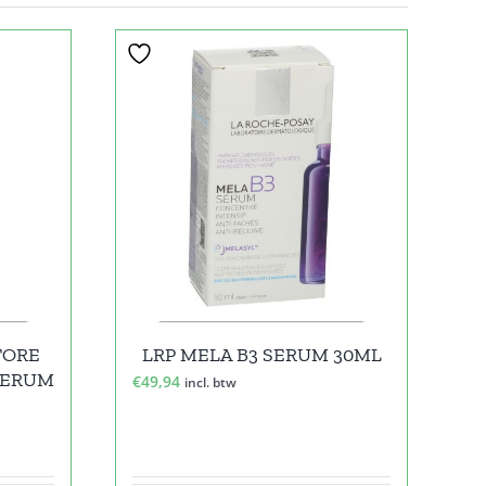
TORE
LRP MELA B3 SERUM 30ML
SERUM
€
49,94
incl. btw