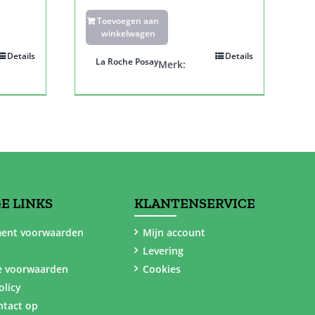
Toevoegen aan
winkelwagen
Details
Details
La Roche Posay
Merk:
E LINKS
KLANTENSERVICE
ent voorwaarden
Mijn account
Levering
e voorwaarden
Cookies
olicy
tact op