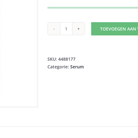
TOEVOEGEN AAN
VICHY
LIFTACTIV
RETINOL
SPEC.
SKU:
4488177
SERUM
Categorie:
Serum
D.
RIMPEL
30ML
aantal