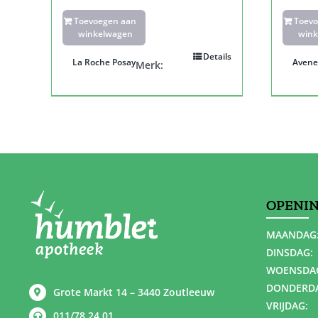
Toevoegen aan
Toev
winkelwagen
wink
Details
La Roche Posay
Avene
Merk:
OPENI
MAANDAG
DINSDAG:
WOENSDA
DONDERD
Grote Markt 14 – 3440 Zoutleeuw
VRIJDAG:
011/78 24 01