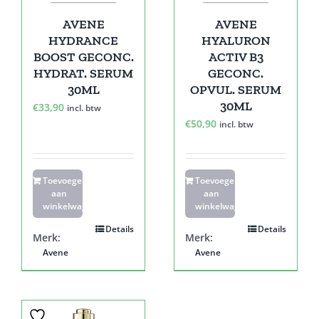
AVENE
AVENE
HYDRANCE
HYALURON
BOOST GECONC.
ACTIV B3
HYDRAT. SERUM
GECONC.
30ML
OPVUL. SERUM
30ML
€
33,90
incl. btw
€
50,90
incl. btw
Toevoegen
Toevoegen
aan
aan
winkelwagen
winkelwagen
Details
Details
Merk:
Merk:
Avene
Avene