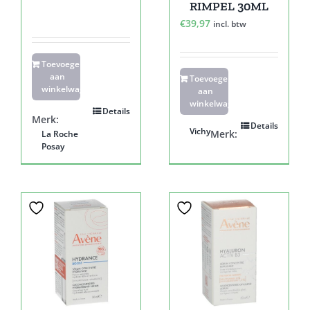
RIMPEL 30ML
€
39,97
incl. btw
Toevoegen
aan
Toevoegen
winkelwagen
aan
winkelwagen
Details
Merk:
Details
Vichy
Merk:
La Roche
Posay