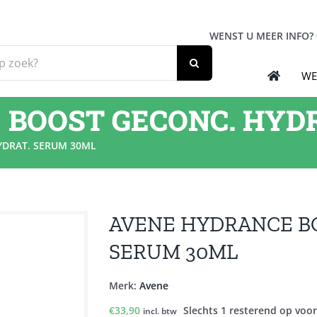
WENST U MEER INFO?
WE
BOOST GECONC. HYD
YDRAT. SERUM 30ML
AVENE HYDRANCE B
SERUM 30ML
Merk:
Avene
€
33,90
Slechts 1 resterend op voo
incl. btw