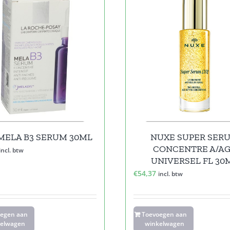
MELA B3 SERUM 30ML
NUXE SUPER SER
CONCENTRE A/A
incl. btw
UNIVERSEL FL 30
€
54,37
incl. btw
oegen aan
Toevoegen aan
elwagen
winkelwagen