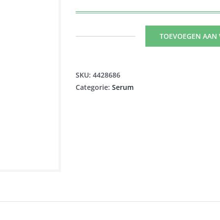
TOEVOEGEN AAN
AVENE
HYDRANCE
BOOST
SKU:
4428686
GECONC.
Categorie:
Serum
HYDRAT.
SERUM
30ML
aantal