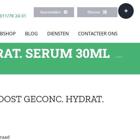
Toggle
Aanmelden
0
Items
Sliding
011/78 24 01
Bar
Area
BSHOP
BLOG
DIENSTEN
CONTACTEER ONS
RAT. SERUM 30ML
OOST GECONC. HYDRAT.
rraad