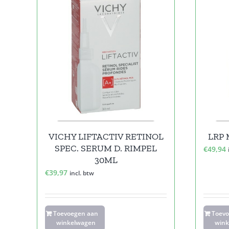
VICHY LIFTACTIV RETINOL
LRP 
SPEC. SERUM D. RIMPEL
€
49,94
30ML
€
39,97
incl. btw
Toevoegen aan
Toev
winkelwagen
wink