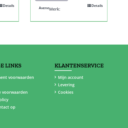
Details
Details
Avene
Merk:
E LINKS
KLANTENSERVICE
ent voorwaarden
Mijn account
Levering
e voorwaarden
Cookies
olicy
tact op