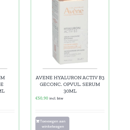
UM
AVENE HYALURON ACTIV B3
GE
GECONC. OPVUL. SERUM
ML
30ML
€
50,90
incl. btw
Toevoegen aan
winkelwagen