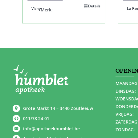
Details
Vichy
La Ro
Merk:
OPENI
MAANDAG
DINSDAG:
WOENSDA
DONDERD
Grote Markt 14 – 3440 Zoutleeuw
VRIJDAG:
011/78 24 01
ZATERDAG
info@apotheekhumblet.be
ZONDAG: