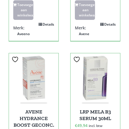
Toevoegen
Toevoegen
aan
aan
winkelwagen
winkelwagen
Details
Details
Merk:
Merk:
Aveeno
Avene
AVENE
LRP MELA B3
HYDRANCE
SERUM 30ML
BOOST GECONC.
€
49,94
incl. btw