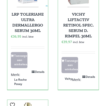
LRP TOLERIANE
VICHY
ULTRA
LIFTACTIV
DERMALLERGO
RETINOL SPEC.
SERUM 30ML
SERUM D.
RIMPEL 30ML
€
36,95
incl. btw
€
39,97
incl. btw
Toevoegen
aan
Toevoegen
winkelwagen
aan
winkelwagen
Details
Merk:
Details
Vichy
Merk:
La Roche
Posay