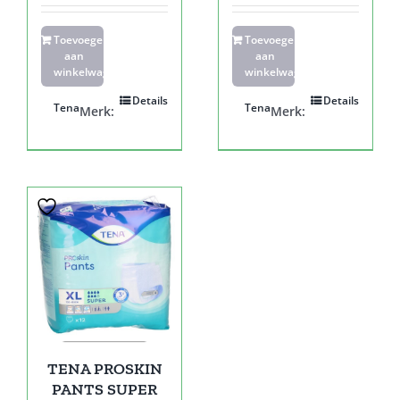
Toevoegen
Toevoegen
aan
aan
winkelwagen
winkelwagen
Details
Details
Tena
Tena
Merk:
Merk:
TENA PROSKIN
PANTS SUPER