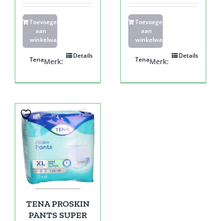
Toevoegen
Toevoegen
aan
aan
winkelwagen
winkelwagen
Details
Details
Tena
Tena
Merk:
Merk:
TENA PROSKIN
PANTS SUPER