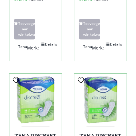
Toevoegen
Toevoegen
aan
aan
winkelwagen
winkelwagen
Details
Details
Tena
Tena
Merk:
Merk:
TENA DISCREET
TENA DISCREET