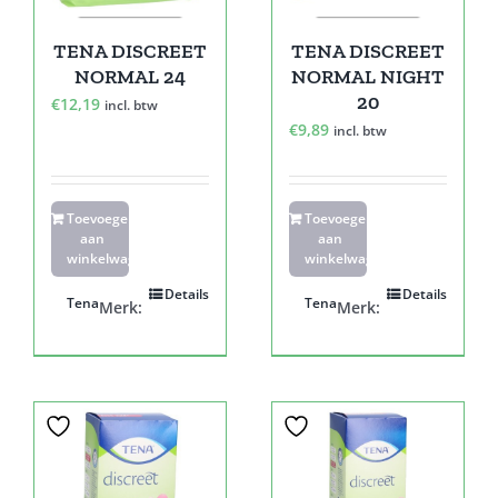
TENA DISCREET
TENA DISCREET
NORMAL 24
NORMAL NIGHT
20
€
12,19
incl. btw
€
9,89
incl. btw
Toevoegen
Toevoegen
aan
aan
winkelwagen
winkelwagen
Details
Details
Tena
Tena
Merk:
Merk: