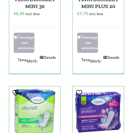
MINI 30
MINI PLUS 20
€
8,89
€
7,79
incl. btw
incl. btw
Toevoegen
Toevoegen
aan
aan
winkelwagen
winkelwagen
Details
Details
Tena
Tena
Merk:
Merk: