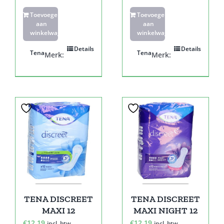
Toevoegen
Toevoegen
aan
aan
winkelwagen
winkelwagen
Details
Details
Tena
Tena
Merk:
Merk:
TENA DISCREET
TENA DISCREET
MAXI 12
MAXI NIGHT 12
€
12,19
€
12,19
incl. btw
incl. btw