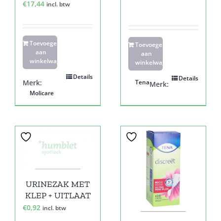
€
17,44
incl. btw
Toevoegen
Toevoegen
aan
aan
winkelwagen
winkelwagen
Details
Details
Merk:
Tena
Merk:
Molicare
URINEZAK MET
KLEP + UITLAAT
€
0,92
incl. btw