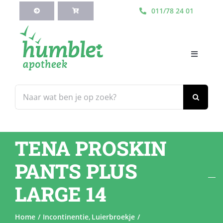
Ga
011/78 24 01
naar
inhoud
Toggle
Navigati
HOME
Zoeken
naar:
Webshop
TENA PROSKIN
Blog
PANTS PLUS
Diensten
LARGE 14
Contacteer Ons
Home
Incontinentie
Luierbroekje