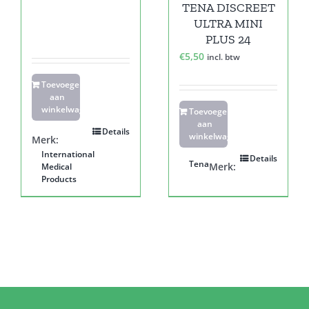
TENA DISCREET
ULTRA MINI
PLUS 24
€
5,50
incl. btw
Toevoegen
aan
winkelwagen
Toevoegen
aan
Details
winkelwagen
Merk:
International
Details
Tena
Merk:
Medical
Products