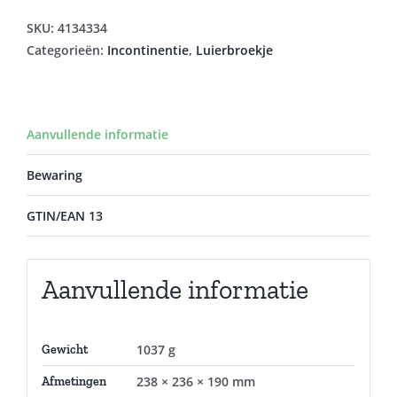
LARGE
14
SKU:
4134334
aantal
Categorieën:
Incontinentie
,
Luierbroekje
Aanvullende informatie
Bewaring
GTIN/EAN 13
Aanvullende informatie
1037 g
Gewicht
238 × 236 × 190 mm
Afmetingen