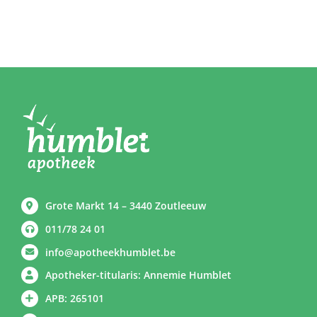
Grote Markt 14 – 3440 Zoutleeuw
011/78 24 01
info@apotheekhumblet.be
Apotheker-titularis: Annemie Humblet
APB: 265101