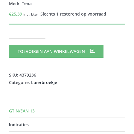
Merk:
Tena
€
25,39
Slechts 1 resterend op voorraad
incl. btw
TENA
PROSKIN
TOEVOEGEN AAN WINKELWAGEN
PANTS
MAXI
SMALL
SKU:
4379236
10
Categorie:
Luierbroekje
aantal
GTIN/EAN 13
Indicaties