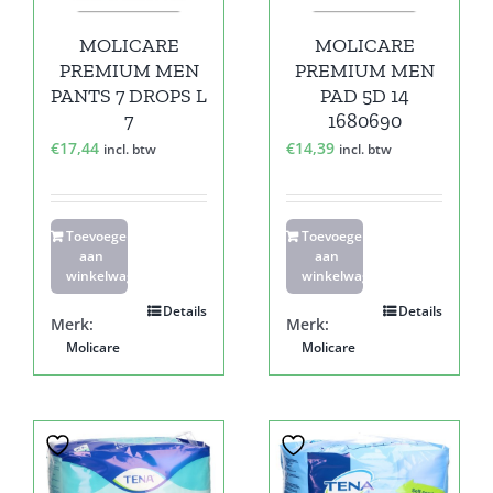
MOLICARE
MOLICARE
PREMIUM MEN
PREMIUM MEN
PANTS 7 DROPS L
PAD 5D 14
7
1680690
€
17,44
€
14,39
incl. btw
incl. btw
Toevoegen
Toevoegen
aan
aan
winkelwagen
winkelwagen
Details
Details
Merk:
Merk:
Molicare
Molicare