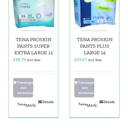
TENA PROSKIN
TENA PROSKIN
PANTS SUPER
PANTS PLUS
EXTRA LARGE 12
LARGE 14
€
38,79
€
33,67
incl. btw
incl. btw
Toevoegen
Toevoegen
aan
aan
winkelwagen
winkelwagen
Details
Details
Tena
Tena
Merk:
Merk: