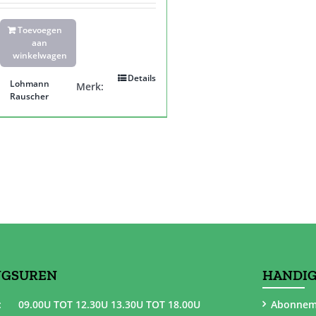
Toevoegen
aan
winkelwagen
Details
Lohmann
Merk:
Rauscher
NGSUREN
HANDIG
:
09.00U TOT 12.30U 13.30U TOT 18.00U
Abonnem