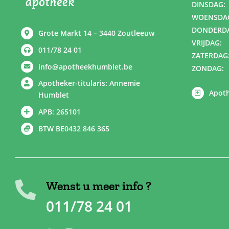
DINSDAG:
WOENSDA
DONDERD
Grote Markt 14 – 3440 Zoutleeuw
VRIJDAG:
011/78 24 01
ZATERDAG
info@apotheekhumblet.be
ZONDAG:
Apotheker-titularis: Annemie
Apoth
Humblet
APB: 265101
BTW BE0432 846 365
Wenst u meer info ?
011/78 24 01