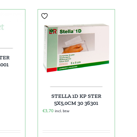
STER
5001
STELLA 1D KP STER
5X5,0CM 30 36301
€
3,70
incl. btw