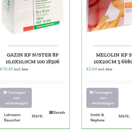
GAZIN KP N/STER 8P
MELOLIN KP 
10,0X10,0CM 100 18506
10X20CM 5 668
€
10,43
€
3,64
incl. btw
incl. btw
Toevoegen
Toevoegen
aan
aan
winkelwagen
winkelwagen
Details
Lohmann
Smith &
Merk:
Merk:
Rauscher
Nephew