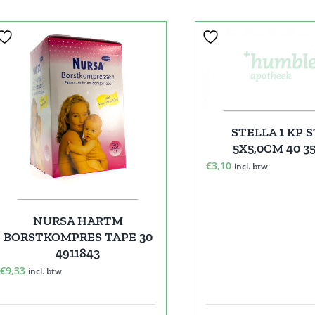
STELLA 1 KP 
5X5,0CM 40 3
€
3,10
incl. btw
NURSA HARTM
BORSTKOMPRES TAPE 30
4911843
€
9,33
incl. btw