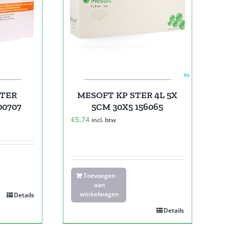
STER
MESOFT KP STER 4L 5X
00707
5CM 30X5 156065
€
5,74
incl. btw
Toevoegen
aan
winkelwagen
Details
Details