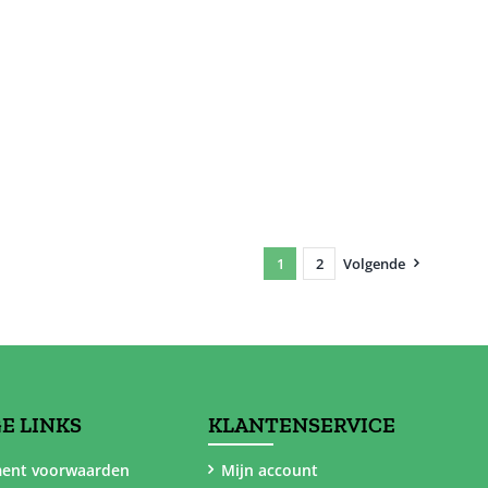
1
2
Volgende
E LINKS
KLANTENSERVICE
ent voorwaarden
Mijn account