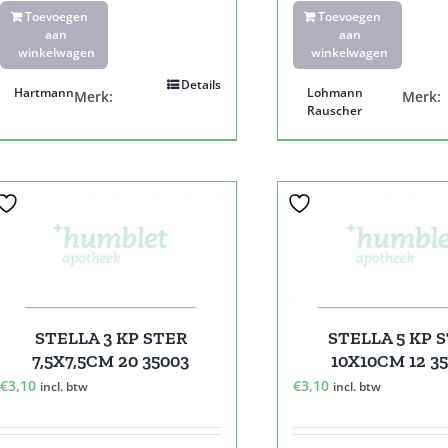
Toevoegen
Toevoegen
aan
aan
winkelwagen
winkelwagen
Details
Hartmann
Lohmann
Merk:
Merk:
Rauscher
STELLA 3 KP STER
STELLA 5 KP 
7,5X7,5CM 20 35003
10X10CM 12 3
€
3,10
€
3,10
incl. btw
incl. btw