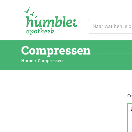
Ga
naar
inhoud
Zoeken
naar:
Compressen
Home
Compressen
C