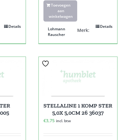
Toevoegen
aan
winkelwagen
Details
Details
Lohmann
Merk:
Rauscher
STER
STELLALINE 1 KOMP STER
5005
5,0X 5,0CM 26 36037
€
3,75
incl. btw