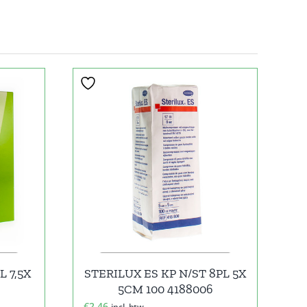
 7,5X
STERILUX ES KP N/ST 8PL 5X
5CM 100 4188006
€
2,46
incl. btw