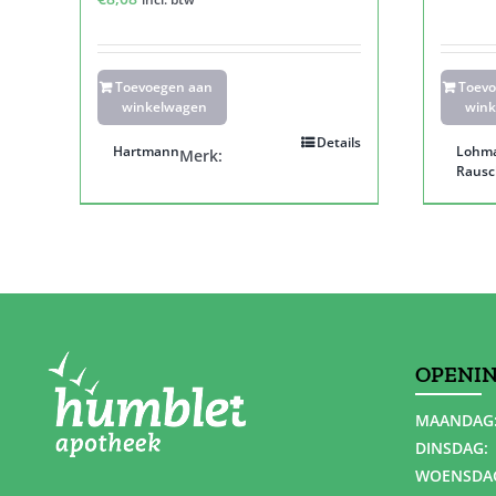
Toevoegen aan
Toev
winkelwagen
wink
Details
Hartmann
Lohm
Merk:
Rausc
OPENI
MAANDAG
DINSDAG:
WOENSDA