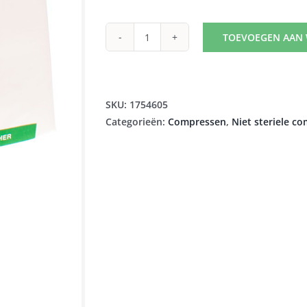
TOEVOEGEN AAN
GAZIN
KP
N/STER
8P
SKU:
1754605
10,0X10,0CM
Categorieën:
Compressen
,
Niet steriele c
100
18506
aantal