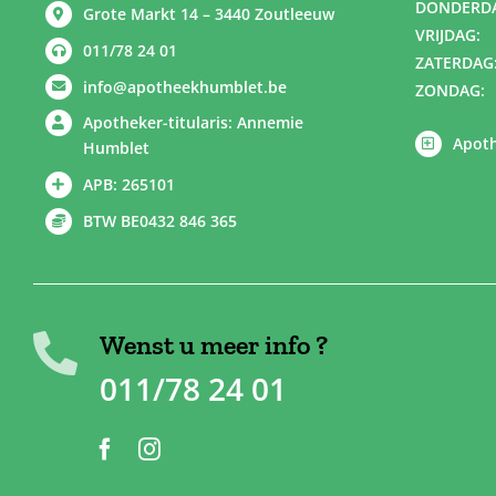
DONDERD
Grote Markt 14 – 3440 Zoutleeuw
VRIJDAG:
011/78 24 01
ZATERDAG
info@apotheekhumblet.be
ZONDAG:
Apotheker-titularis: Annemie
Apoth
Humblet
APB: 265101
BTW BE0432 846 365
Wenst u meer info ?
011/78 24 01