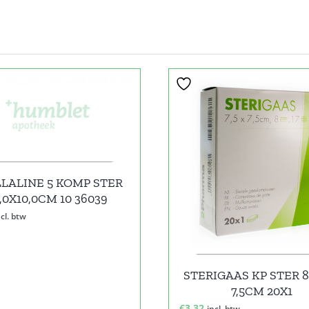
LALINE 5 KOMP STER
,0X10,0CM 10 36039
ncl. btw
STERIGAAS KP STER 8L
7,5CM 20X1
€
3,32
incl. btw