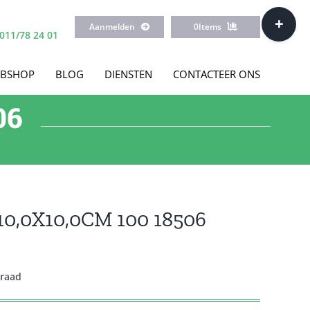
Toggle
Aanmelden
0
Items
Sliding
011/78 24 01
Bar
Area
BSHOP
BLOG
DIENSTEN
CONTACTEER ONS
06
10,0X10,0CM 100 18506
rraad