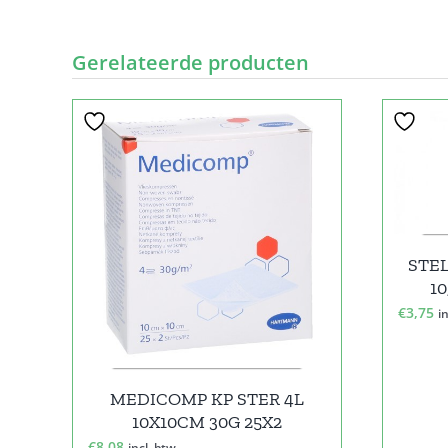
Gerelateerde producten
STEL
10
€
3,75
i
MEDICOMP KP STER 4L
10X10CM 30G 25X2
€
8,08
incl. btw