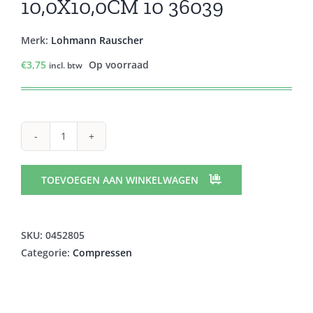
10,0X10,0CM 10 36039
Merk:
Lohmann Rauscher
€
3,75
Op voorraad
incl. btw
STELLALINE
5
KOMP
TOEVOEGEN AAN WINKELWAGEN
STER
10,0X10,0CM
10
SKU:
0452805
36039
Categorie:
Compressen
aantal