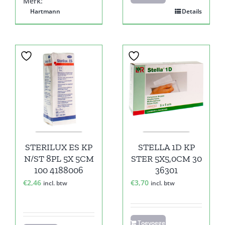
Merk:
Hartmann
Details
STERILUX ES KP
STELLA 1D KP
N/ST 8PL 5X 5CM
STER 5X5,0CM 30
100 4188006
36301
€
2,46
€
3,70
incl. btw
incl. btw
Toevoegen