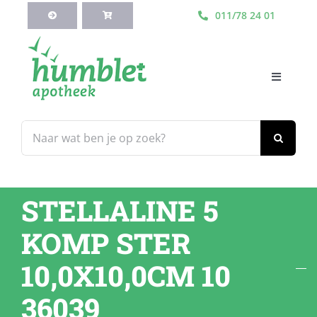
Ga
011/78 24 01
naar
inhoud
Toggle
Navigati
HOME
Zoeken
naar:
Webshop
STELLALINE 5
Blog
KOMP STER
Diensten
10,0X10,0CM 10
36039
Contacteer Ons