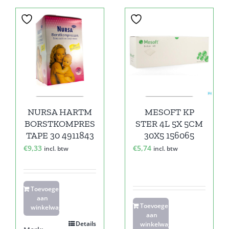
NURSA HARTM
MESOFT KP
BORSTKOMPRES
STER 4L 5X 5CM
TAPE 30 4911843
30X5 156065
€
9,33
€
5,74
incl. btw
incl. btw
Toevoegen
aan
Toevoegen
winkelwagen
aan
Details
winkelwagen