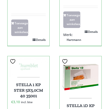
Toevoegen
aan
Toevoegen
winkelwagen
aan
Details
winkelwagen
Merk:
Details
Hartmann
STELLA 1 KP
STER 5X5,0CM
40 35001
€
3,10
incl. btw
STELLA 1D KP