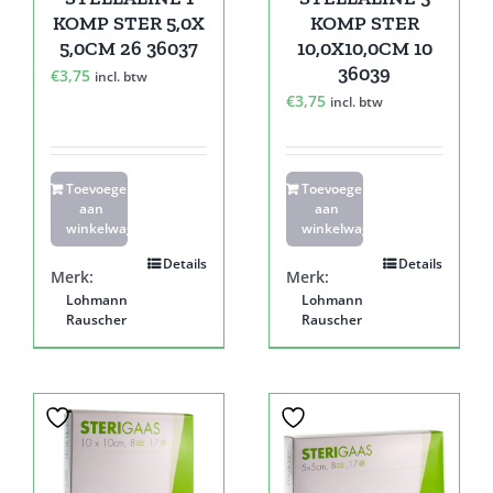
KOMP STER 5,0X
KOMP STER
5,0CM 26 36037
10,0X10,0CM 10
36039
€
3,75
incl. btw
€
3,75
incl. btw
Toevoegen
Toevoegen
aan
aan
winkelwagen
winkelwagen
Details
Details
Merk:
Merk:
Lohmann
Lohmann
Rauscher
Rauscher