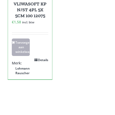
VLIWASOFT KP
N/ST 4PL 5X
5CM 100 12075
€
1,58
incl. btw
Toevoegen
aan
winkelwagen
Details
Merk:
Lohmann
Rauscher