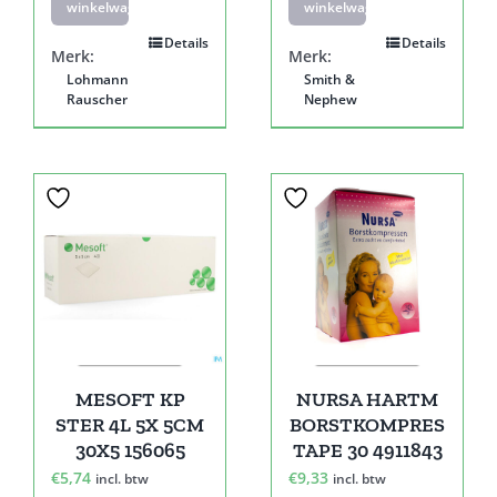
winkelwagen
winkelwagen
Details
Details
Merk:
Merk:
Lohmann
Smith &
Rauscher
Nephew
MESOFT KP
NURSA HARTM
STER 4L 5X 5CM
BORSTKOMPRES
30X5 156065
TAPE 30 4911843
€
5,74
€
9,33
incl. btw
incl. btw