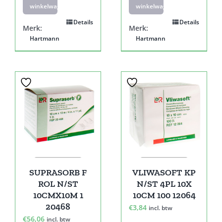
winkelwagen
winkelwagen
Details
Details
Merk:
Merk:
Hartmann
Hartmann
SUPRASORB F
VLIWASOFT KP
ROL N/ST
N/ST 4PL 10X
10CMX10M 1
10CM 100 12064
20468
€
3,84
incl. btw
€
56,06
incl. btw