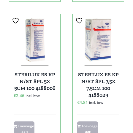
STERILUX ES KP
STERILUX ES KP
N/ST 8PL 5X
N/ST 8PL 7,5X
5CM 100 4188006
7,5CM 100
4188029
€
2,46
incl. btw
€
4,81
incl. btw
Toevoegen
Toevoegen
aan
aan