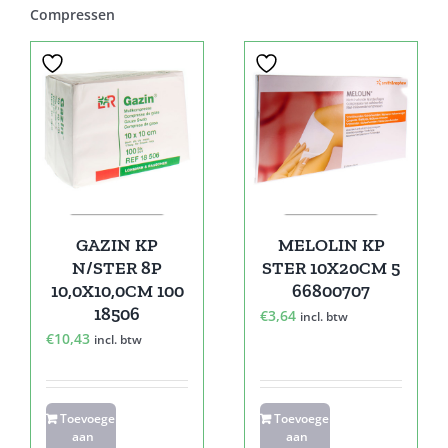
Compressen
GAZIN KP
MELOLIN KP
N/STER 8P
STER 10X20CM 5
10,0X10,0CM 100
66800707
18506
€
3,64
incl. btw
€
10,43
incl. btw
Toevoegen
Toevoegen
aan
aan