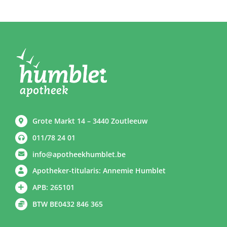
Grote Markt 14 – 3440 Zoutleeuw
011/78 24 01
info@apotheekhumblet.be
Apotheker-titularis: Annemie Humblet
APB: 265101
BTW BE0432 846 365