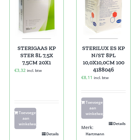
STERIGAAS KP
STERILUX ES KP
STER 8L 7,5X
N/ST 8PL
7,5CM 20X1
10,0X10,0CM 100
4188046
€
3,32
incl. btw
€
8,11
incl. btw
Toevoegen
aan
Toevoegen
winkelwagen
aan
Details
winkelwagen
Merk:
Details
Hartmann