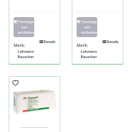
Toevoegen
Toevoegen
aan
aan
winkelwagen
winkelwagen
Details
Details
Merk:
Merk:
Lohmann
Lohmann
Rauscher
Rauscher