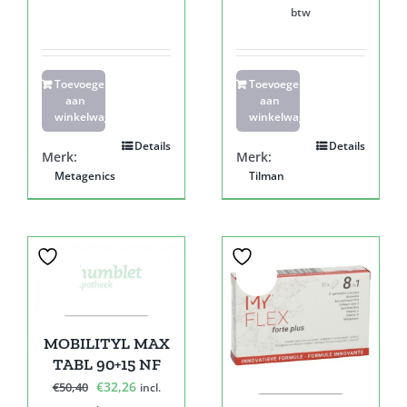
prijs
prijs
btw
was:
is:
€59,90.
€41,78.
Toevoegen
Toevoegen
aan
aan
winkelwagen
winkelwagen
Details
Details
Merk:
Merk:
Metagenics
Tilman
Sale!
Sale!
MOBILITYL MAX
TABL 90+15 NF
Oorspronkelijke
Huidige
€
32,26
€
50,40
incl.