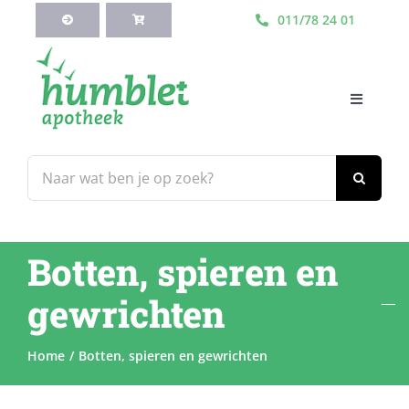
Ga
011/78 24 01
naar
inhoud
Toggle
Navigati
HOME
Zoeken
naar:
Webshop
Botten, spieren en
Blog
gewrichten
Diensten
Home
Botten, spieren en gewrichten
Contacteer Ons