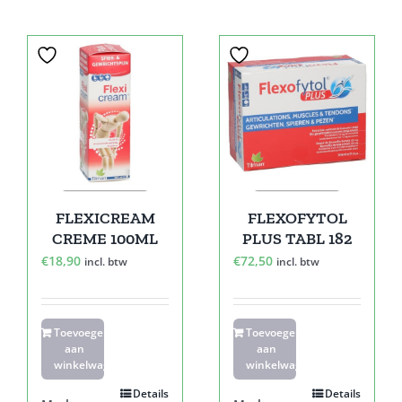
FLEXICREAM
FLEXOFYTOL
CREME 100ML
PLUS TABL 182
€
18,90
€
72,50
incl. btw
incl. btw
Toevoegen
Toevoegen
aan
aan
winkelwagen
winkelwagen
Details
Details