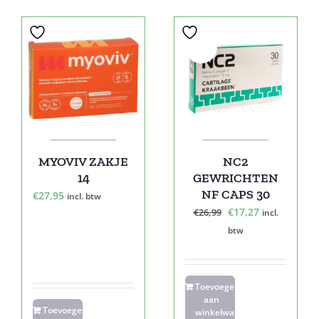
Sale!
MYOVIV ZAKJE
NC2
14
GEWRICHTEN
NF CAPS 30
€
27,95
incl. btw
Oorspronkelijke
Huidige
€
17,27
€
26,99
incl.
prijs
prijs
btw
was:
is:
€26,99.
€17,27.
Toevoegen
aan
Toevoegen
winkelwagen