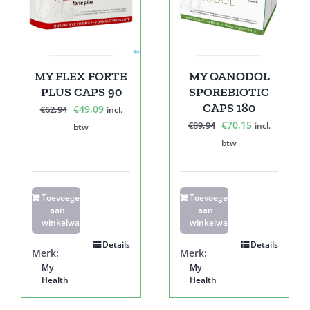
MY FLEX FORTE
MY QANODOL
PLUS CAPS 90
SPOREBIOTIC
CAPS 180
Oorspronkelijke
Huidige
€
49,09
€
62,94
incl.
Oorspronkelijke
Huidige
€
70,15
prijs
prijs
€
89,94
incl.
btw
prijs
prijs
was:
is:
btw
was:
is:
€62,94.
€49,09.
€89,94.
€70,15.
Toevoegen
Toevoegen
aan
aan
winkelwagen
winkelwagen
Details
Details
Merk:
Merk:
My
My
Health
Health