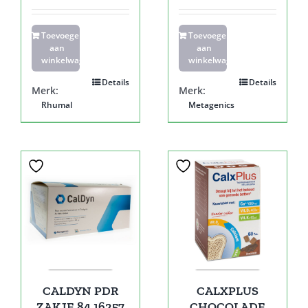
Toevoegen
Toevoegen
aan
aan
winkelwagen
winkelwagen
Details
Details
Merk:
Merk:
Rhumal
Metagenics
CALDYN PDR
CALXPLUS
ZAKJE 84 16257
CHOCOLADE