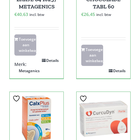
METAGENICS
TABL 60
€
40,63
€
26,45
incl. btw
incl. btw
Toevoegen
aan
Toevoegen
winkelwagen
aan
Details
winkelwagen
Merk:
Metagenics
Details