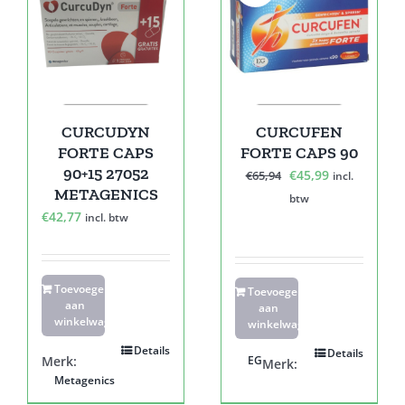
CURCUDYN
CURCUFEN
FORTE CAPS
FORTE CAPS 90
90+15 27052
Oorspronkelijke
Huidige
€
45,99
€
65,94
incl.
METAGENICS
prijs
prijs
btw
€
42,77
incl. btw
was:
is:
€65,94.
€45,99.
Toevoegen
Toevoegen
aan
aan
winkelwagen
winkelwagen
Details
Details
Merk:
EG
Merk:
Metagenics