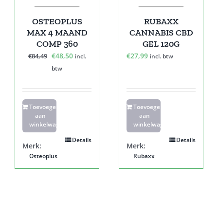
OSTEOPLUS
RUBAXX
MAX 4 MAAND
CANNABIS CBD
COMP 360
GEL 120G
Oorspronkelijke
Huidige
€
48,50
€
27,99
€
84,49
incl.
incl. btw
prijs
prijs
btw
was:
is:
€84,49.
€48,50.
Toevoegen
Toevoegen
aan
aan
winkelwagen
winkelwagen
Details
Details
Merk:
Merk:
Osteoplus
Rubaxx