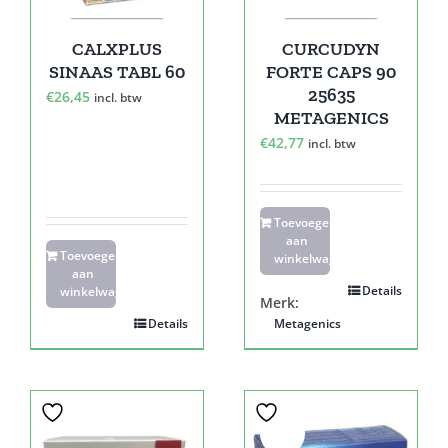
CALXPLUS
CURCUDYN
SINAAS TABL 60
FORTE CAPS 90
25635
€
26,45
incl. btw
METAGENICS
€
42,77
incl. btw
Toevoegen
aan
Toevoegen
winkelwagen
aan
Details
winkelwagen
Merk:
Details
Metagenics
Sale!