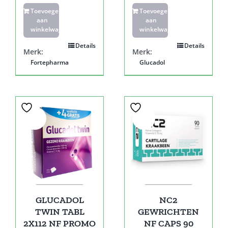
Toevoegen
Toevoegen
aan
aan
winkelwagen
winkelwagen
Details
Details
Merk:
Merk:
Fortepharma
Glucadol
Sale!
Sale!
GLUCADOL
NC2
TWIN TABL
GEWRICHTEN
2X112 NF PROMO
NF CAPS 90