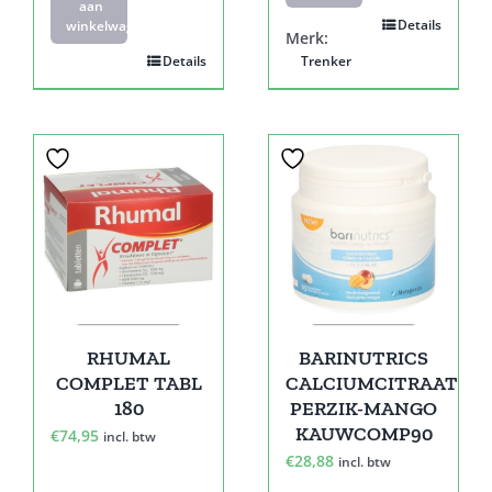
aan
Details
winkelwagen
Merk:
Details
Trenker
RHUMAL
BARINUTRICS
COMPLET TABL
CALCIUMCITRAAT
180
PERZIK-MANGO
KAUWCOMP90
€
74,95
incl. btw
€
28,88
incl. btw