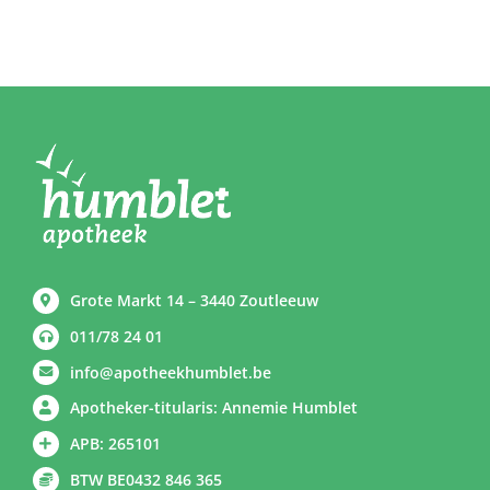
Grote Markt 14 – 3440 Zoutleeuw
011/78 24 01
info@apotheekhumblet.be
Apotheker-titularis: Annemie Humblet
APB: 265101
BTW BE0432 846 365