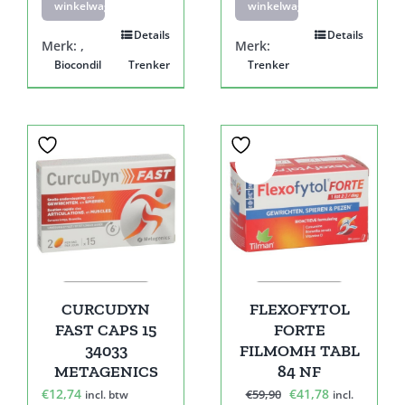
winkelwagen
winkelwagen
Details
Details
Merk:
,
Merk:
Biocondil
Trenker
Trenker
Sale!
CURCUDYN
FLEXOFYTOL
FAST CAPS 15
FORTE
34033
FILMOMH TABL
METAGENICS
84 NF
Oorspronkelijke
Huidige
€
12,74
€
41,78
€
59,90
incl. btw
incl.