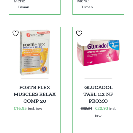
Merk:
Merk:
Tilman
Tilman
Sale!
FORTE FLEX
GLUCADOL
MUSCLES RELAX
TABL 112 NF
COMP 20
PROMO
Oorspronkelijke
Huidige
€
16,95
€
20,93
€
32,21
incl. btw
incl.
prijs
prijs
btw
was:
is:
€32,21.
€20,93.