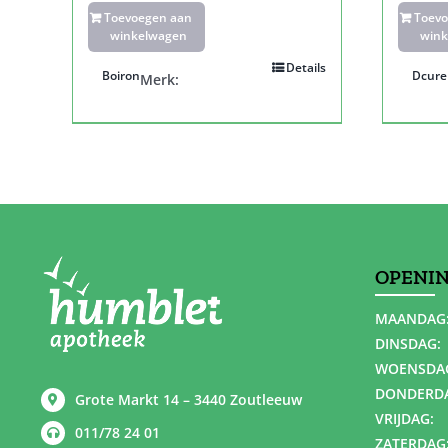
Toevoegen aan
Toev
winkelwagen
wink
Details
Boiron
Dcure
Merk:
OPENI
MAANDAG
DINSDAG:
WOENSDA
DONDERD
Grote Markt 14 – 3440 Zoutleeuw
VRIJDAG:
011/78 24 01
ZATERDAG