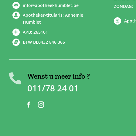
info@apotheekhumblet.be
ZONDAG:
Apotheker-titularis: Annemie
Apoth
Humblet
APB: 265101
BTW BE0432 846 365
Wenst u meer info ?
011/78 24 01