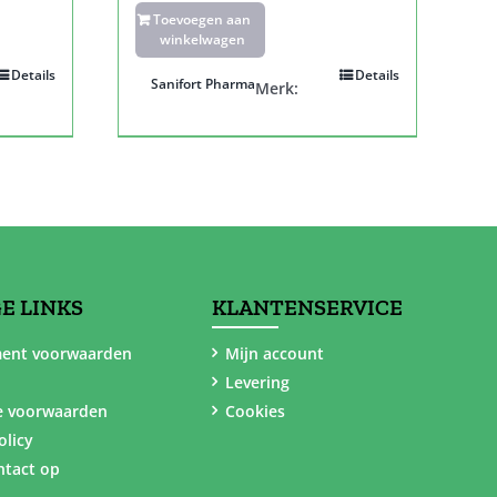
Toevoegen aan
winkelwagen
Details
Details
Sanifort Pharma
Merk:
E LINKS
KLANTENSERVICE
ent voorwaarden
Mijn account
Levering
e voorwaarden
Cookies
olicy
tact op