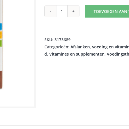
TOEVOEGEN AAN
CALXPLUS
CHOCOLADE
TABL
60
SKU:
3173689
aantal
Categorieën:
Afslanken, voeding en vitami
d
,
Vitamines en supplementen
,
Voedingsth