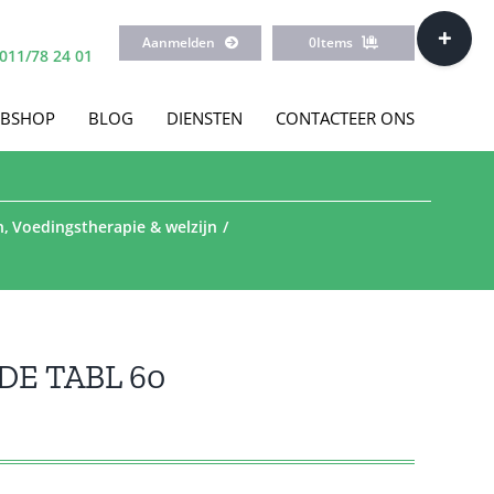
Toggle
Aanmelden
0
Items
Sliding
011/78 24 01
Bar
Area
BSHOP
BLOG
DIENSTEN
CONTACTEER ONS
n
Voedingstherapie & welzijn
E TABL 60