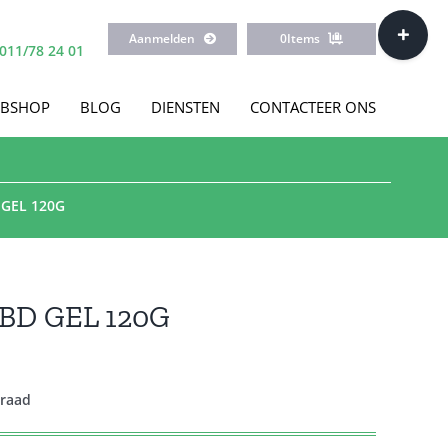
Toggle
Aanmelden
0
Items
Sliding
011/78 24 01
Bar
Area
BSHOP
BLOG
DIENSTEN
CONTACTEER ONS
GEL 120G
BD GEL 120G
rraad