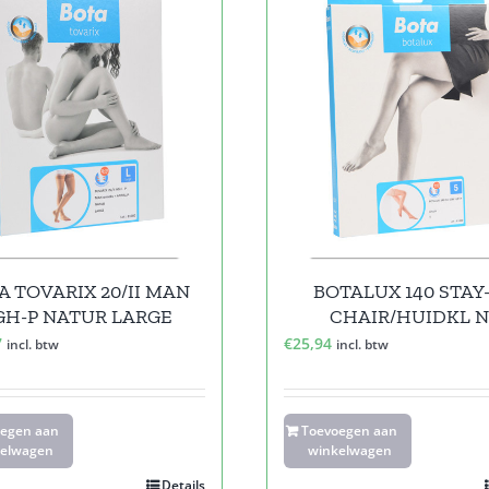
A TOVARIX 20/II MAN
BOTALUX 140 STAY
GH-P NATUR LARGE
CHAIR/HUIDKL N
7
€
25,94
incl. btw
incl. btw
oegen aan
Toevoegen aan
elwagen
winkelwagen
Details