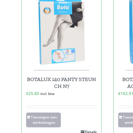
BOTALUX 140 PANTY STEUN
BOT
CH N7
A
€
25,85
€
102,9
incl. btw
Toevoegen aan
Toev
winkelwagen
wink
Details