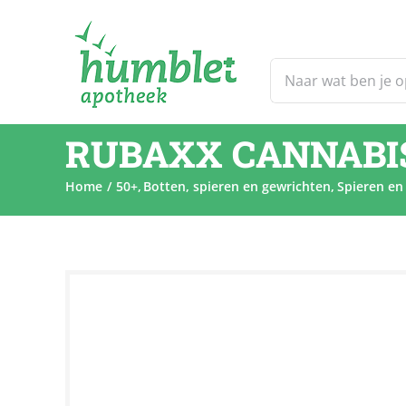
Ga
naar
inhoud
Zoeken
naar:
RUBAXX CANNABIS
Home
50+
Botten, spieren en gewrichten
Spieren en