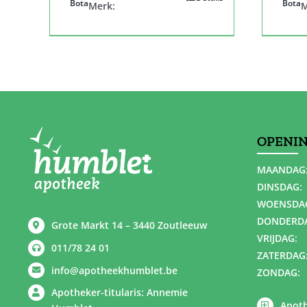
Bota
Bota
Merk:
M
OPENI
MAANDAG
DINSDAG:
WOENSDA
DONDERD
Grote Markt 14 – 3440 Zoutleeuw
VRIJDAG:
011/78 24 01
ZATERDAG
info@apotheekhumblet.be
ZONDAG:
Apotheker-titularis: Annemie
Apoth