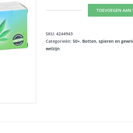
TOEVOEGEN AAN
RUBAXX
CANNABIS
CBD
SKU:
4244943
GEL
Categorieën:
50+
,
Botten, spieren en gewr
120G
welzijn
aantal