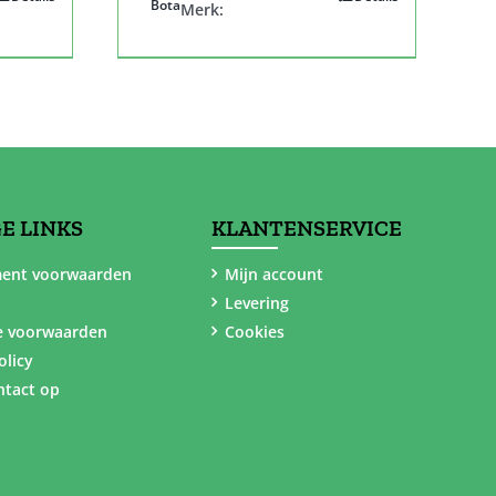
Bota
Merk:
E LINKS
KLANTENSERVICE
ent voorwaarden
Mijn account
Levering
e voorwaarden
Cookies
olicy
tact op