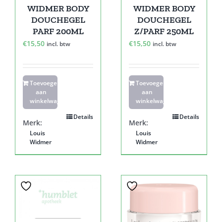
WIDMER BODY
WIDMER BODY
DOUCHEGEL
DOUCHEGEL
PARF 200ML
Z/PARF 250ML
€
15,50
€
15,50
incl. btw
incl. btw
Toevoegen
Toevoegen
aan
aan
winkelwagen
winkelwagen
Details
Details
Merk:
Merk:
Louis
Louis
Widmer
Widmer