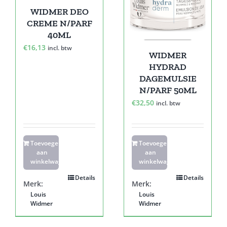
WIDMER DEO
CREME N/PARF
40ML
€
16,13
incl. btw
WIDMER
HYDRAD
DAGEMULSIE
N/PARF 50ML
€
32,50
incl. btw
Toevoegen
Toevoegen
aan
aan
winkelwagen
winkelwagen
Details
Details
Merk:
Merk:
Louis
Louis
Widmer
Widmer