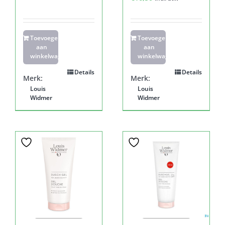
Toevoegen
Toevoegen
aan
aan
winkelwagen
winkelwagen
Details
Details
Merk:
Merk:
Louis
Louis
Widmer
Widmer