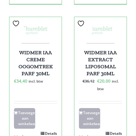
Sale!
WIDMER IAA
WIDMER IAA
CREME
EXTRACT
OOGOMTREK
LIPOSOMAL
PARF 30ML
PARF 30ML
Oorspronkelijke
Huidige
€
34,40
€
20,00
€
36,12
incl. btw
incl.
prijs
prijs
btw
was:
is:
€36,12.
€20,00.
Toevoegen
Toevoegen
aan
aan
winkelwagen
winkelwagen
Details
Details