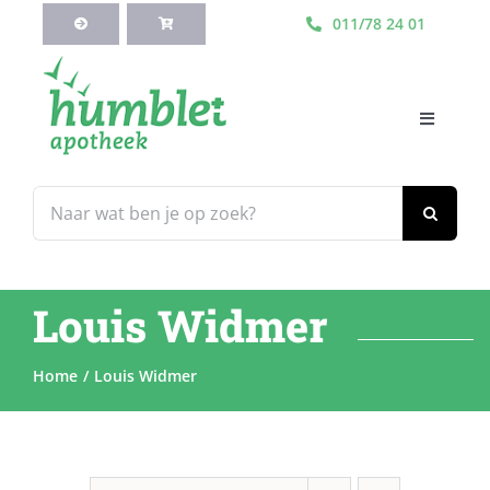
Ga
011/78 24 01
naar
inhoud
Toggle
Navigati
HOME
Zoeken
naar:
Webshop
Louis Widmer
Blog
Home
Louis Widmer
Diensten
Contacteer Ons