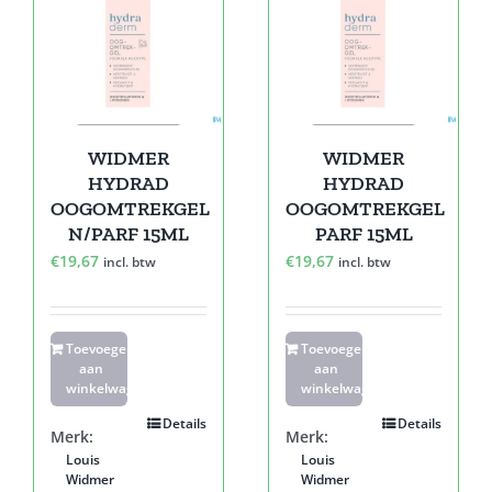
WIDMER
WIDMER
HYDRAD
HYDRAD
OOGOMTREKGEL
OOGOMTREKGEL
N/PARF 15ML
PARF 15ML
€
19,67
€
19,67
incl. btw
incl. btw
Toevoegen
Toevoegen
aan
aan
winkelwagen
winkelwagen
Details
Details
Merk:
Merk:
Louis
Louis
Widmer
Widmer