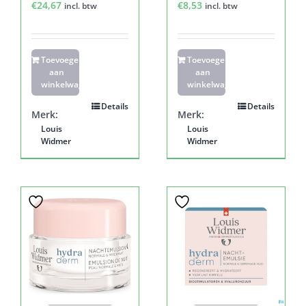
€
24,67
€
8,53
incl. btw
incl. btw
Toevoegen
Toevoegen
aan
aan
winkelwagen
winkelwagen
Details
Details
Merk:
Merk:
Louis
Louis
Widmer
Widmer