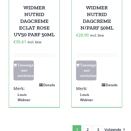
WIDMER
WIDMER
NUTRID
NUTRID
DAGCREME
DAGCREME
ECLAT ROSE
N/PARF 50ML
UV50 PARF 50ML
€
28,90
incl. btw
€
30,61
incl. btw
Toevoegen
Toevoegen
aan
aan
winkelwagen
winkelwagen
Details
Details
Merk:
Merk:
Louis
Louis
Widmer
Widmer
1
2
3
Volgende