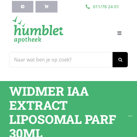
Ga
011/78 24 01
naar
inhoud
Toggle
Navigati
HOME
Zoeken
naar:
Webshop
WIDMER IAA
Blog
EXTRACT
Diensten
LIPOSOMAL PARF
30ML
Contacteer Ons