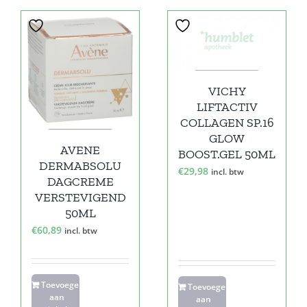
VICHY
LIFTACTIV
COLLAGEN SP.16
GLOW
AVENE
BOOST.GEL 50ML
DERMABSOLU
€
29,98
incl. btw
DAGCREME
VERSTEVIGEND
50ML
€
60,89
incl. btw
Toevoegen
Toevoegen
aan
aan