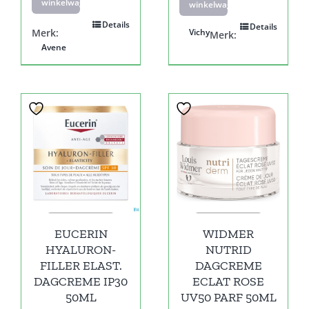
winkelwagen
winkelwagen
Details
Details
Merk:
Vichy
Merk:
Avene
EUCERIN
WIDMER
HYALURON-
NUTRID
FILLER ELAST.
DAGCREME
DAGCREME IP30
ECLAT ROSE
50ML
UV50 PARF 50ML