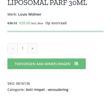
LIPOSOMAL PARF 30ML
Merk:
Louis Widmer
Oorspronkelijke
Huidige
€
20,00
Op voorraad
€
36,12
incl. btw
prijs
prijs
was:
is:
€36,12.
€20,00.
WIDMER
IAA
EXTRACT
TOEVOEGEN AAN WINKELWAGEN
LIPOSOMAL
PARF
30ML
SKU:
0616136
aantal
Categorie:
Anti rimpel - veroudering