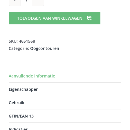
WIDMER
IAA
INTENSIEF
TOEVOEGEN AAN WINKELWAGEN
OOGOMTREKGEL
A/AGE
PARF
SKU:
4651568
15ML
Categorie:
Oogcontouren
aantal
Aanvullende informatie
Eigenschappen
Gebruik
GTIN/EAN 13
Indicaties