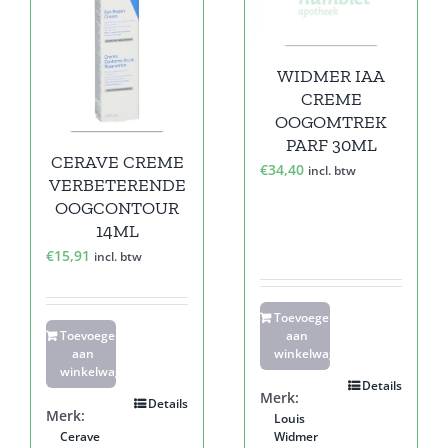
WIDMER IAA
CREME
OOGOMTREK
PARF 30ML
CERAVE CREME
€
34,40
incl. btw
VERBETERENDE
OOGCONTOUR
14ML
€
15,91
incl. btw
Toevoegen
Toevoegen
aan
aan
winkelwagen
winkelwagen
Details
Merk:
Details
Merk:
Louis
Cerave
Widmer