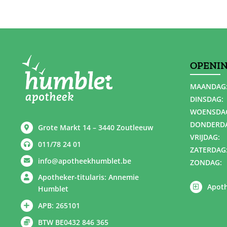
OPENI
MAANDAG
DINSDAG:
WOENSDA
DONDERD
Grote Markt 14 – 3440 Zoutleeuw
VRIJDAG:
011/78 24 01
ZATERDAG
info@apotheekhumblet.be
ZONDAG:
Apotheker-titularis: Annemie
Apoth
Humblet
APB: 265101
BTW BE0432 846 365