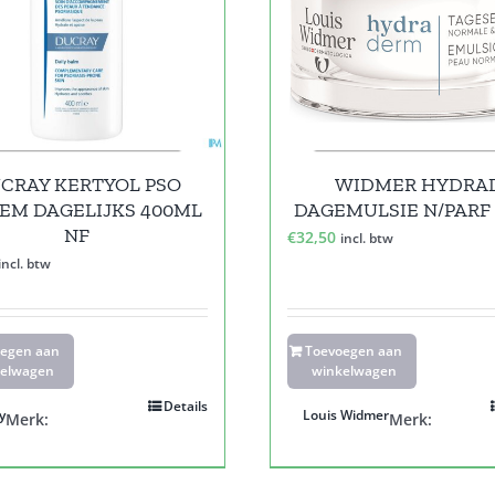
CRAY KERTYOL PSO
WIDMER HYDRA
EM DAGELIJKS 400ML
DAGEMULSIE N/PARF
NF
€
32,50
incl. btw
incl. btw
oegen aan
Toevoegen aan
elwagen
winkelwagen
Details
y
Louis Widmer
Merk:
Merk: