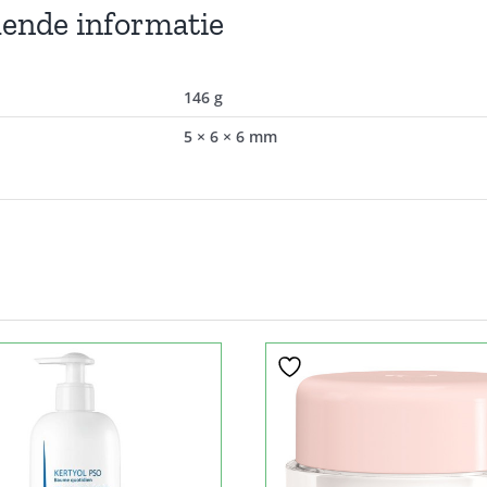
lende informatie
146 g
5 × 6 × 6 mm