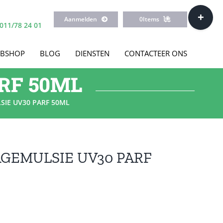
Toggle
Aanmelden
0
Items
Sliding
011/78 24 01
Bar
Area
BSHOP
BLOG
DIENSTEN
CONTACTEER ONS
RF 50ML
IE UV30 PARF 50ML
GEMULSIE UV30 PARF