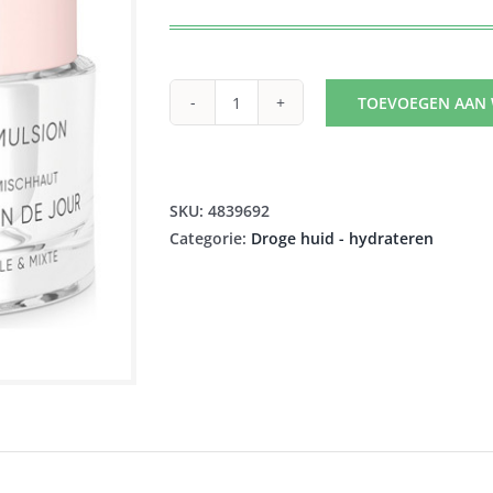
TOEVOEGEN AAN
WIDMER
HYDRAD
DAGEMULSIE
UV30
SKU:
4839692
PARF
Categorie:
Droge huid - hydrateren
50ML
aantal