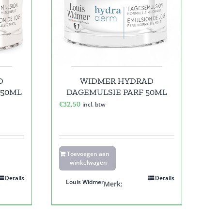
D
WIDMER HYDRAD
 50ML
DAGEMULSIE PARF 50ML
€
32,50
incl. btw
Toevoegen aan
winkelwagen
Details
Details
Louis Widmer
Merk: