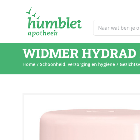
Ga
naar
inhoud
Zoeken
naar:
WIDMER HYDRAD 
Home
Schoonheid, verzorging en hygiene
Gezichtsv