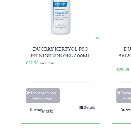
DUCRAY KERTYOL PSO
DU
REINIGENDE GEL 400ML
BALS
€
22,50
incl. btw
€
29,49
Toevoegen aan
Toev
winkelwagen
wink
Details
Ducray
Ducra
Merk: