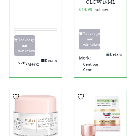
GLOW 15ML
€
14,99
incl. btw
Toevoegen
aan
Toevoegen
winkelwagen
aan
winkelwagen
Details
Merk:
Details
Vichy
Merk:
Cent pur
Cent