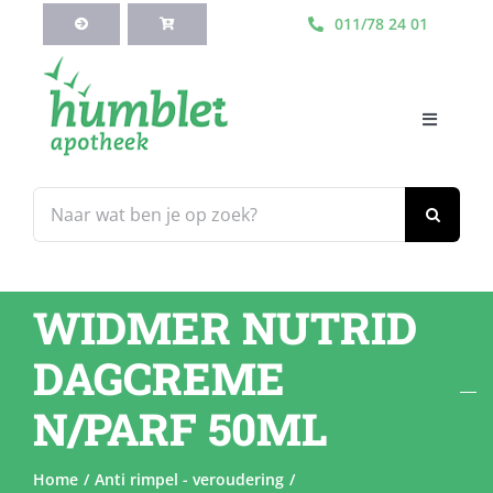
Ga
011/78 24 01
naar
inhoud
Toggle
Navigati
HOME
Zoeken
naar:
Webshop
WIDMER NUTRID
Blog
DAGCREME
Diensten
N/PARF 50ML
Contacteer Ons
Home
Anti rimpel - veroudering