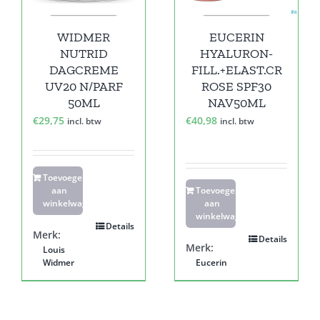
WIDMER
EUCERIN
NUTRID
HYALURON-
DAGCREME
FILL.+ELAST.CR
UV20 N/PARF
ROSE SPF30
50ML
NAV50ML
€
29,75
€
40,98
incl. btw
incl. btw
Toevoegen
aan
Toevoegen
winkelwagen
aan
winkelwagen
Details
Merk:
Details
Merk:
Louis
Widmer
Eucerin