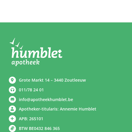
Grote Markt 14 – 3440 Zoutleeuw
011/78 24 01
info@apotheekhumblet.be
Apotheker-titularis: Annemie Humblet
APB: 265101
BTW BE0432 846 365