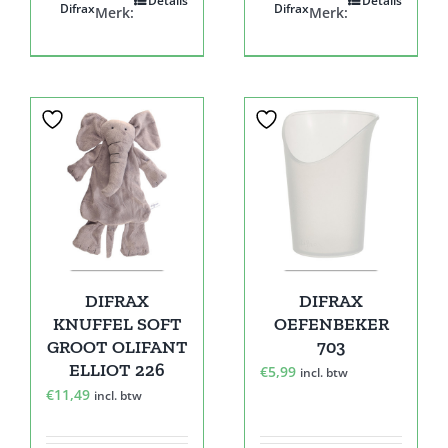
Details
Details
Difrax
Difrax
Merk:
Merk:
DIFRAX
DIFRAX
KNUFFEL SOFT
OEFENBEKER
GROOT OLIFANT
703
ELLIOT 226
€
5,99
incl. btw
€
11,49
incl. btw