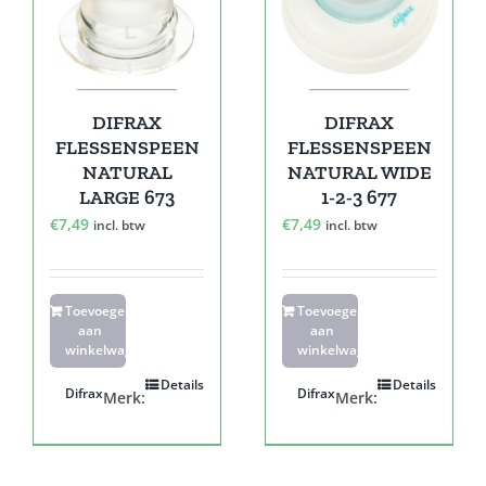
DIFRAX
DIFRAX
FLESSENSPEEN
FLESSENSPEEN
NATURAL
NATURAL WIDE
LARGE 673
1-2-3 677
€
7,49
€
7,49
incl. btw
incl. btw
Toevoegen
Toevoegen
aan
aan
winkelwagen
winkelwagen
Details
Details
Difrax
Difrax
Merk:
Merk: