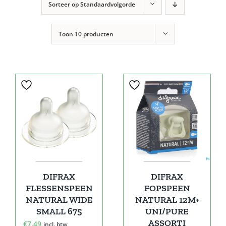
Sorteer op
Standaardvolgorde
Toon
10 producten
DIFRAX
DIFRAX
FLESSENSPEEN
FOPSPEEN
NATURAL WIDE
NATURAL 12M+
SMALL 675
UNI/PURE
ASSORTI
€
7,49
incl. btw