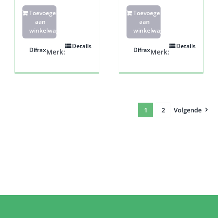
Toevoegen
Toevoegen
aan
aan
winkelwagen
winkelwagen
Details
Details
Difrax
Difrax
Merk:
Merk:
1
2
Volgende