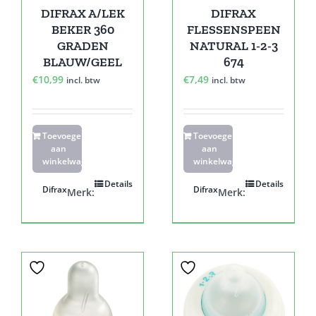
DIFRAX A/LEK
DIFRAX
BEKER 360
FLESSENSPEEN
GRADEN
NATURAL 1-2-3
BLAUW/GEEL
674
€
10,99
€
7,49
incl. btw
incl. btw
Toevoegen
Toevoegen
aan
aan
winkelwagen
winkelwagen
Details
Details
Difrax
Difrax
Merk:
Merk: