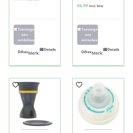
€
6,99
incl. btw
Toevoegen
Toevoegen
aan
aan
winkelwagen
winkelwagen
Details
Details
Difrax
Difrax
Merk:
Merk: