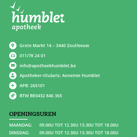
Grote Markt 14 – 3440 Zoutleeuw
011/78 24 01
info@apotheekhumblet.be
Apotheker-titularis: Annemie Humblet
APB: 265101
BTW BE0432 846 365
OPENINGSUREN
MAANDAG:
09.00U TOT 12.30U 13.30U TOT 18.00U
DINSDAG:
09.00U TOT 12.30U 13.30U TOT 18.00U