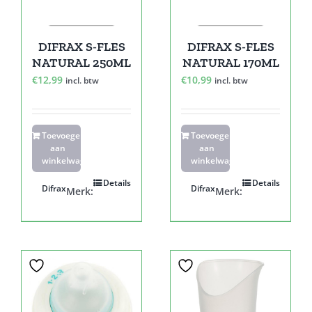
DIFRAX S-FLES
DIFRAX S-FLES
NATURAL 250ML
NATURAL 170ML
€
12,99
€
10,99
incl. btw
incl. btw
Toevoegen
Toevoegen
aan
aan
winkelwagen
winkelwagen
Details
Details
Difrax
Difrax
Merk:
Merk: