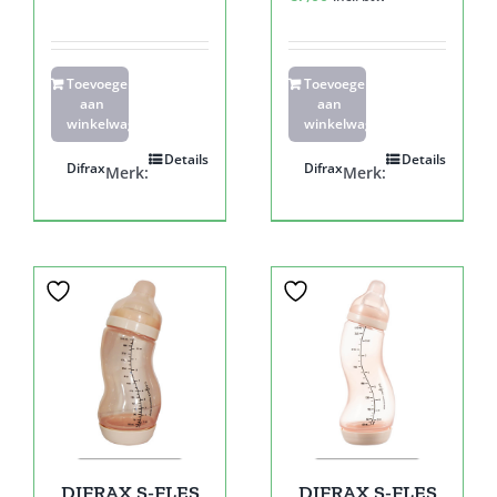
Toevoegen
Toevoegen
aan
aan
winkelwagen
winkelwagen
Details
Details
Difrax
Difrax
Merk:
Merk:
DIFRAX S-FLES
DIFRAX S-FLES