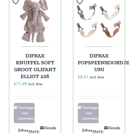
DIFRAX
DIFRAX
KNUFFEL SOFT
FOPSPEENKOORDJE
GROOT OLIFANT
UNI
ELLIOT 226
€
8,51
incl. btw
€
11,49
incl. btw
Toevoegen
Toevoegen
aan
aan
winkelwagen
winkelwagen
Details
Details
Difrax
Difrax
Merk:
Merk: