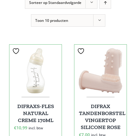
Sorteer op
Standaardvolgorde
Toon
10 producten
DIFRAXS-FLES
DIFRAX
NATURAL
TANDENBORSTEL
CREME 170ML
VINGERTOP
SILICONE ROSE
€
10,99
incl. btw
€
7,00
incl. btw