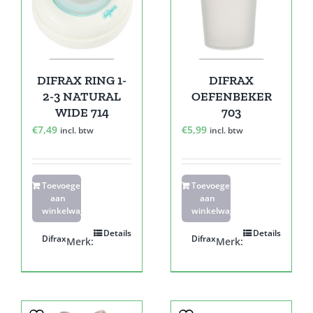
DIFRAX RING 1-
DIFRAX
2-3 NATURAL
OEFENBEKER
WIDE 714
703
€
7,49
€
5,99
incl. btw
incl. btw
Toevoegen
Toevoegen
aan
aan
winkelwagen
winkelwagen
Details
Details
Difrax
Difrax
Merk:
Merk: