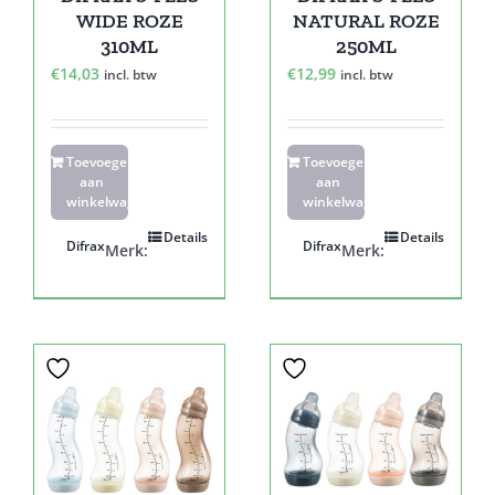
WIDE ROZE
NATURAL ROZE
310ML
250ML
€
14,03
€
12,99
incl. btw
incl. btw
Toevoegen
Toevoegen
aan
aan
winkelwagen
winkelwagen
Details
Details
Difrax
Difrax
Merk:
Merk: