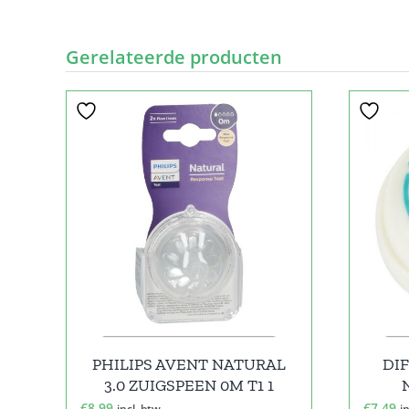
Gerelateerde producten
PHILIPS AVENT NATURAL
DI
3.0 ZUIGSPEEN 0M T1 1
€
8,99
€
7,49
incl. btw
i