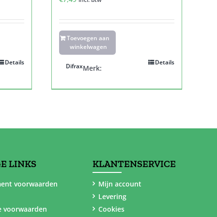
Toevoegen aan
winkelwagen
Details
Details
Difrax
Merk:
E LINKS
KLANTENSERVICE
ent voorwaarden
Mijn account
Levering
e voorwaarden
Cookies