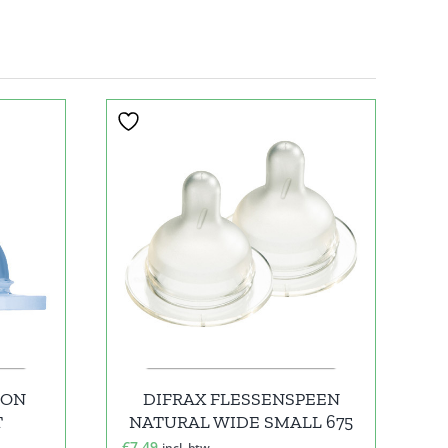
OON
DIFRAX FLESSENSPEEN
T
NATURAL WIDE SMALL 675
€
7,49
incl. btw