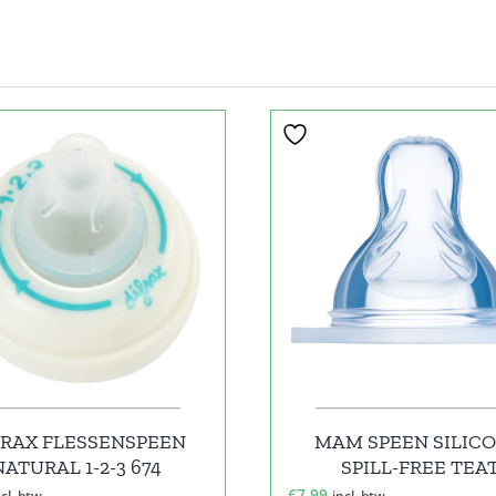
FRAX FLESSENSPEEN
MAM SPEEN SILIC
NATURAL 1-2-3 674
SPILL-FREE TEA
€
7,99
ncl. btw
incl. btw