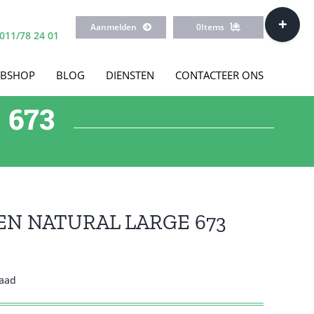
Toggle
Aanmelden
0
Items
Sliding
011/78 24 01
Bar
Area
BSHOP
BLOG
DIENSTEN
CONTACTEER ONS
 673
EN NATURAL LARGE 673
raad