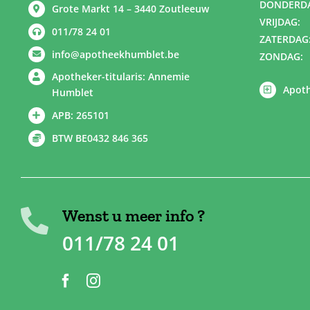
DONDERD
Grote Markt 14 – 3440 Zoutleeuw
VRIJDAG:
011/78 24 01
ZATERDAG
info@apotheekhumblet.be
ZONDAG:
Apotheker-titularis: Annemie
Apoth
Humblet
APB: 265101
BTW BE0432 846 365
Wenst u meer info ?
011/78 24 01