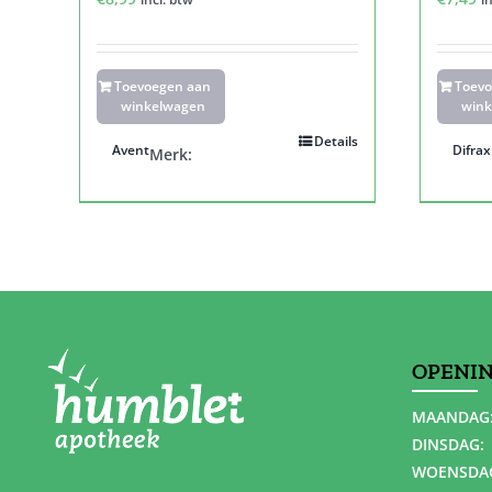
Toevoegen aan
Toev
winkelwagen
wink
Details
Avent
Difrax
Merk:
OPENI
MAANDAG
DINSDAG:
WOENSDA