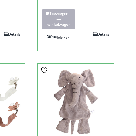
Toevoegen
aan
winkelwagen
Details
Details
Difrax
Merk: