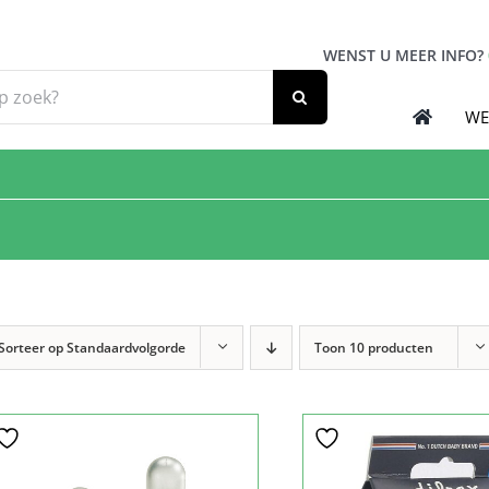
WENST U MEER INFO?
WE
Sorteer op
Standaardvolgorde
Toon
10 producten