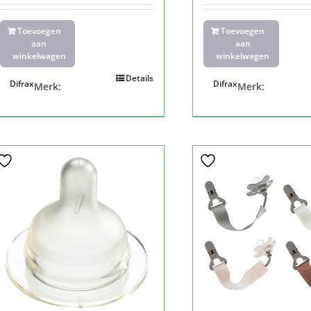
Toevoegen
Toevoegen
aan
aan
winkelwagen
winkelwagen
Details
Difrax
Difrax
Merk:
Merk: