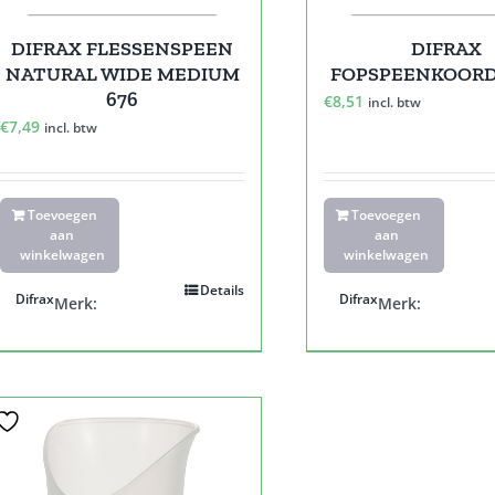
DIFRAX FLESSENSPEEN
DIFRAX
NATURAL WIDE MEDIUM
FOPSPEENKOORD
676
€
8,51
incl. btw
€
7,49
incl. btw
Toevoegen
Toevoegen
aan
aan
winkelwagen
winkelwagen
Details
Difrax
Difrax
Merk:
Merk: