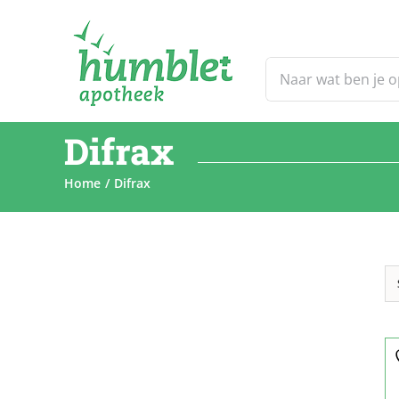
Ga
naar
inhoud
Zoeken
naar:
Difrax
Home
Difrax