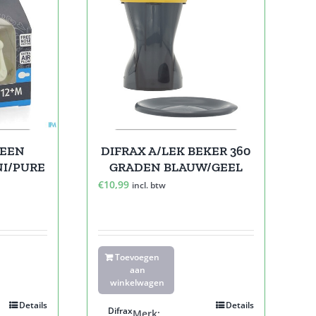
PEEN
DIFRAX A/LEK BEKER 360
NI/PURE
GRADEN BLAUW/GEEL
€
10,99
incl. btw
Toevoegen
aan
winkelwagen
Details
Details
Difrax
Merk: