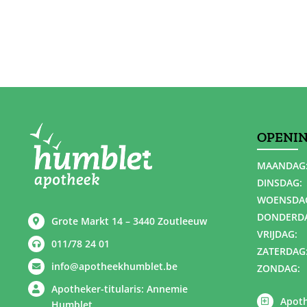
OPENI
MAANDAG
DINSDAG:
WOENSDA
DONDERD
Grote Markt 14 – 3440 Zoutleeuw
VRIJDAG:
011/78 24 01
ZATERDAG
info@apotheekhumblet.be
ZONDAG:
Apotheker-titularis: Annemie
Apoth
Humblet