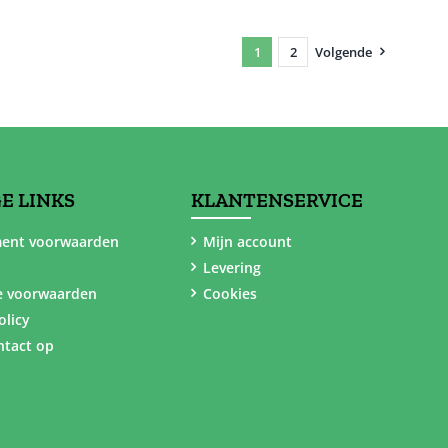
1
2
Volgende
E LINKS
KLANTENSERVICE
ent voorwaarden
Mijn account
Levering
e voorwaarden
Cookies
olicy
tact op