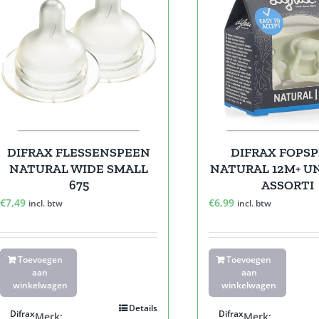
DIFRAX FOPS
DIFRAX FLESSENSPEEN
NATURAL 12M+ U
NATURAL WIDE SMALL
ASSORTI
675
€
6,99
€
7,49
incl. btw
incl. btw
Toevoegen
Toevoegen
aan
aan
winkelwagen
winkelwagen
Details
Difrax
Difrax
Merk:
Merk: