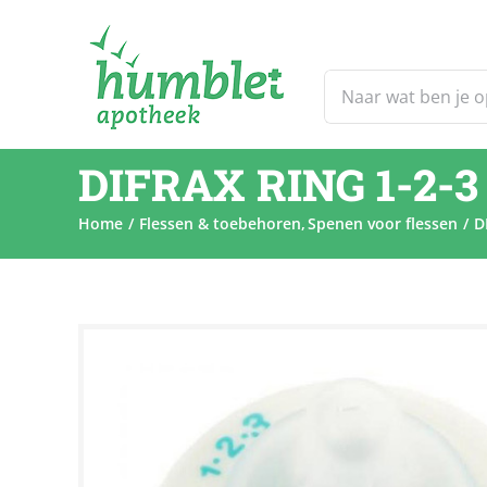
Ga
naar
inhoud
Zoeken
naar:
DIFRAX RING 1-2-
Home
Flessen & toebehoren
Spenen voor flessen
D