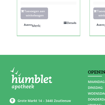
Toevoegen aan
Toev
winkelwagen
wink
Details
Avent
Avent
Merk:
OPENI
MAANDAG
DINSDAG:
WOENSDA
DONDERD
Grote Markt 14 – 3440 Zoutleeuw