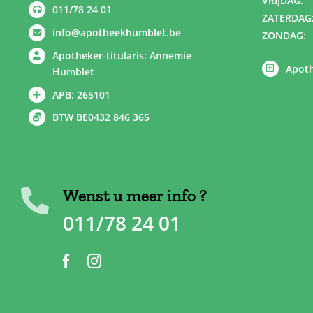
VRIJDAG:
011/78 24 01
ZATERDAG
info@apotheekhumblet.be
ZONDAG:
Apotheker-titularis: Annemie
Apoth
Humblet
APB: 265101
BTW BE0432 846 365
Wenst u meer info ?
011/78 24 01