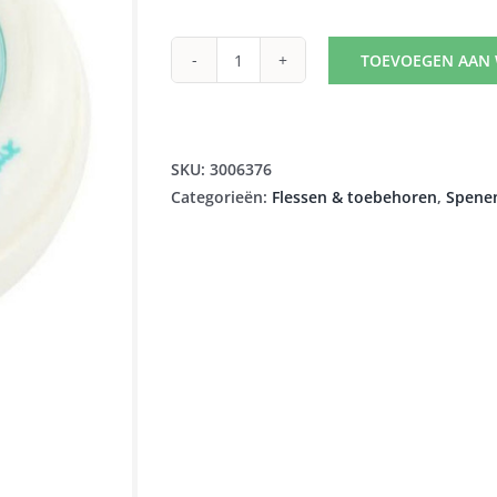
TOEVOEGEN AAN
DIFRAX
RING
1-
2-
SKU:
3006376
3
Categorieën:
Flessen & toebehoren
,
Spenen
NATURAL
WIDE
714
aantal