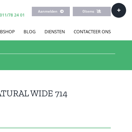
Toggle
Aanmelden
0
Items
Sliding
011/78 24 01
Bar
Area
BSHOP
BLOG
DIENSTEN
CONTACTEER ONS
ATURAL WIDE 714