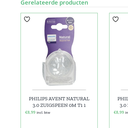
Gerelateerde producten
PHILIPS AVENT NATURAL
PHI
3.0 ZUIGSPEEN 0M T1 1
3.0
€
8,99
€
8,99
incl. btw
i