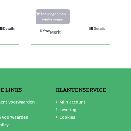
Toevoegen aan
winkelwagen
Details
Details
Difrax
Merk:
E LINKS
KLANTENSERVICE
ent voorwaarden
Mijn account
Levering
e voorwaarden
Cookies
olicy