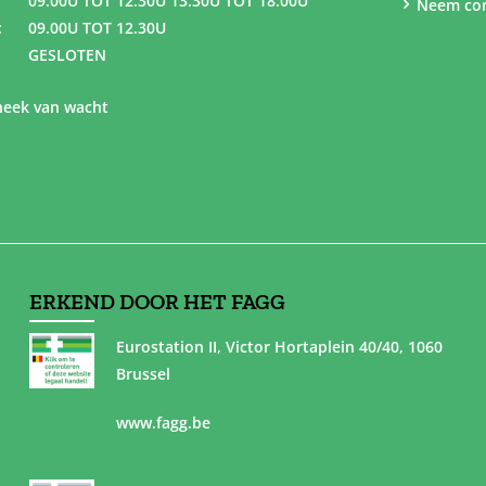
09.00U TOT 12.30U 13.30U TOT 18.00U
Neem con
:
09.00U TOT 12.30U
GESLOTEN
eek van wacht
ERKEND DOOR HET FAGG
Eurostation II, Victor Hortaplein 40/40, 1060
Brussel
www.fagg.be