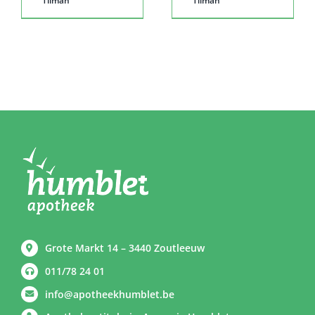
Tilman
Tilman
Grote Markt 14 – 3440 Zoutleeuw
011/78 24 01
info@apotheekhumblet.be