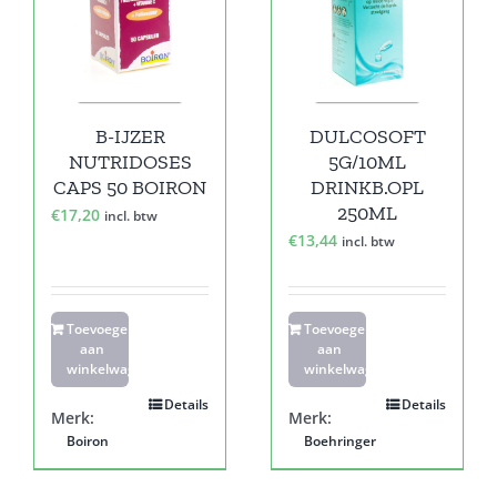
B-IJZER
DULCOSOFT
NUTRIDOSES
5G/10ML
CAPS 50 BOIRON
DRINKB.OPL
250ML
€
17,20
incl. btw
€
13,44
incl. btw
Toevoegen
Toevoegen
aan
aan
winkelwagen
winkelwagen
Details
Details
Merk:
Merk:
Boiron
Boehringer