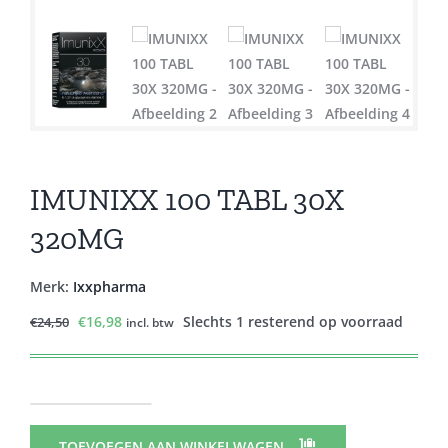
IMUNIXX 100 TABL 30X
320MG
Merk:
Ixxpharma
Oorspronkelijke
Huidige
€
16,98
Slechts 1 resterend op voorraad
€
24,50
incl. btw
prijs
prijs
was:
is:
€24,50.
€16,98.
IMUNIXX
100
TOEVOEGEN AAN WINKELWAGEN