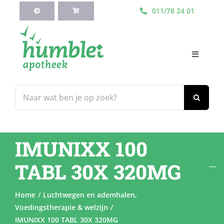
Ga
011/78 24 01
naar
inhoud
Toggle
Navigati
HOME
Zoeken
naar:
Webshop
IMUNIXX 100
Blog
TABL 30X 320MG
Diensten
Home
Luchtwegen en ademhalen
Voedingstherapie & welzijn
Contacteer Ons
IMUNIXX 100 TABL 30X 320MG