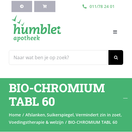
Ga
011/78 24 01
naar
inhoud
Toggle
Navigati
HOME
Zoeken
naar:
Webshop
BIO-CHROMIUM
Blog
TABL 60
Diensten
Home
Afslanken
Suikerspiegel
Vermindert zin in zoet
Voedingstherapie & welzijn
BIO-CHROMIUM TABL 60
Contacteer Ons