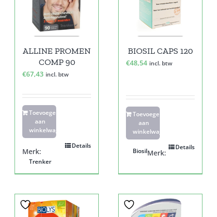
ALLINE PROMEN
BIOSIL CAPS 120
COMP 90
€
48,54
incl. btw
€
67,43
incl. btw
Toevoegen
Toevoegen
aan
aan
winkelwagen
winkelwagen
Details
Details
Merk:
Biosil
Merk:
Trenker