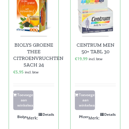
BIOLYS GROENE
CENTRUM MEN
THEE
50+ TABL 30
CITROENVRUCHTEN
€
19,99
incl. btw
SACH 24
€
5,95
incl. btw
Toevoegen
Toevoegen
aan
aan
winkelwagen
winkelwagen
Details
Details
Biolys
Pfizer
Merk:
Merk: