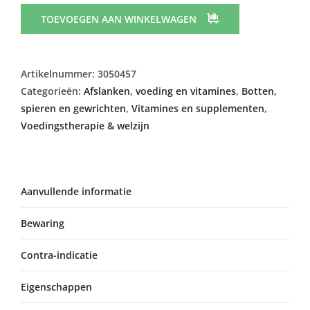
PDR
ZAKJE
TOEVOEGEN AAN WINKELWAGEN
84
16257
METAGENICS
Artikelnummer:
3050457
aantal
Categorieën:
Afslanken, voeding en vitamines
,
Botten,
spieren en gewrichten
,
Vitamines en supplementen
,
Voedingstherapie & welzijn
Aanvullende informatie
Bewaring
Contra-indicatie
Eigenschappen