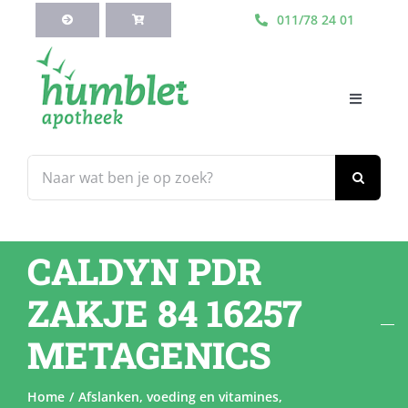
Ga
011/78 24 01
naar
inhoud
Toggle
Navigati
HOME
Zoeken
naar:
Webshop
CALDYN PDR
Blog
ZAKJE 84 16257
Diensten
METAGENICS
Contacteer Ons
Home
Afslanken, voeding en vitamines