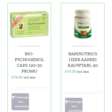
BIO-
BARINUTRICS
PYCNOGENOL
IJZER AARBEI
CAPS 120+30
KAUWTABL 90
PROMO
€
19,50
incl. btw
€
74,95
incl. btw
Toevoegen
aan
Toevoegen
winkelwagen
aan
winkelwagen