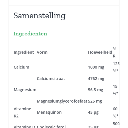
Samenstelling
Ingrediënten
%
Ingrediënt
Vorm
Hoeveelheid
RI
125
Calcium
1000 mg
%*
Calciumcitraat
4762 mg
15
Magnesium
56,5 mg
%*
Magnesiumglycerofosfaat
525 mg
Vitamine
60
Menaquinon
45 µg
K2
%*
500
Vitamine D
Cholecalciferol
25 µg