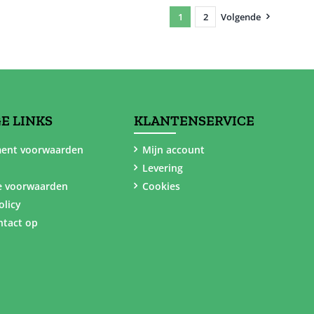
1
2
Volgende
E LINKS
KLANTENSERVICE
ent voorwaarden
Mijn account
Levering
e voorwaarden
Cookies
olicy
tact op