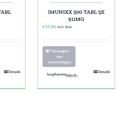
TABL
IMUNIXX 500 TABL 5X
911MG
€
10,86
incl. btw
Toevoegen
aan
winkelwagen
Details
Details
Ixxpharma
Merk: