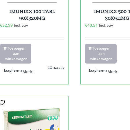
IMUNIXX 100 TABL
IMUNIXX 500 
90X320MG
30X911MG
€
52,99
€
40,51
incl. btw
incl. btw
Toevoegen
Toevoegen
aan
aan
winkelwagen
winkelwagen
Details
Ixxpharma
Ixxpharma
Merk:
Merk: