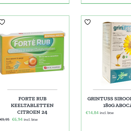
Sale!
FORTE RUB
GRINTUSS SIROO
KEELTABLETTEN
180G ABOC
CITROEN 24
€
14,84
incl. btw
Oorspronkelijke
Huidige
€
6,94
€
9,95
incl. btw
prijs
prijs