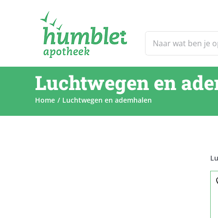
Ga
naar
inhoud
Zoeken
naar:
Luchtwegen en ad
Home
Luchtwegen en ademhalen
Lu