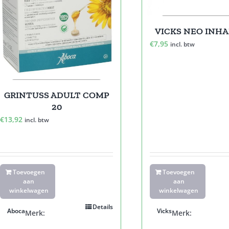
VICKS NEO INH
€
7,95
incl. btw
GRINTUSS ADULT COMP
20
€
13,92
incl. btw
Toevoegen
Toevoegen
aan
aan
winkelwagen
winkelwagen
Details
Aboca
Vicks
Merk:
Merk: