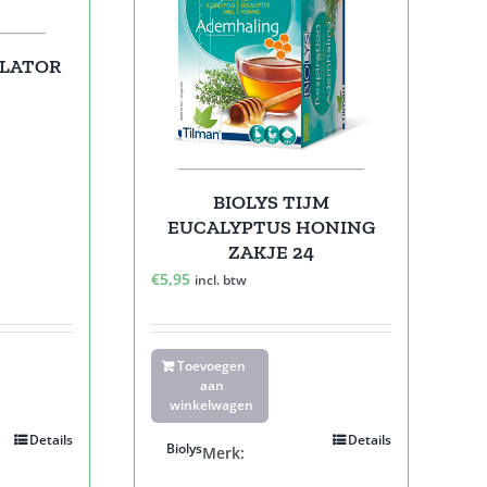
ALATOR
BIOLYS TIJM
EUCALYPTUS HONING
ZAKJE 24
€
5,95
incl. btw
Toevoegen
aan
winkelwagen
Details
Details
Biolys
Merk: