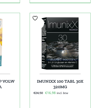
Sale!
P VOLW
IMUNIXX 100 TABL 30X
A
320MG
Oorspronkelijke
Huidige
€
16,98
€
24,50
incl. btw
prijs
prijs
was:
is: