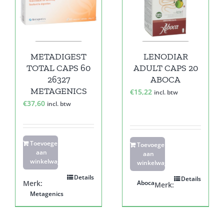
METADIGEST
LENODIAR
TOTAL CAPS 60
ADULT CAPS 20
26327
ABOCA
METAGENICS
€
15,22
incl. btw
€
37,60
incl. btw
Toevoegen
Toevoegen
aan
aan
winkelwagen
winkelwagen
Details
Details
Merk:
Aboca
Merk:
Metagenics