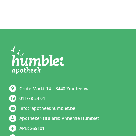
Grote Markt 14 – 3440 Zoutleeuw
011/78 24 01
info@apotheekhumblet.be
Apotheker-titularis: Annemie Humblet
APB: 265101