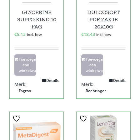
GLYCERINE
DULCOSOFT
SUPPO KIND 10
PDR ZAKJE
FAG
20X10G
€
5,13
€
18,43
incl. btw
incl. btw
Toevoegen
Toevoegen
aan
aan
winkelwagen
winkelwagen
Details
Details
Merk:
Merk:
Fagron
Boehringer