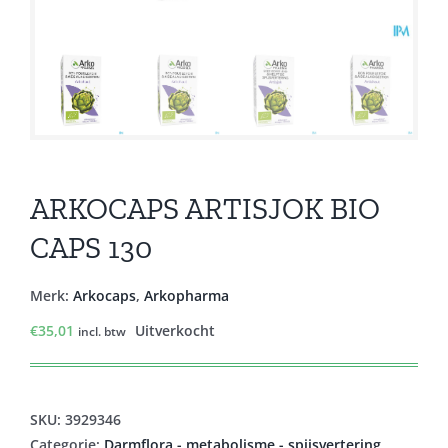
ARKOCAPS ARTISJOK BIO
CAPS 130
Merk:
Arkocaps
,
Arkopharma
€
35,01
Uitverkocht
incl. btw
SKU:
3929346
Categorie:
Darmflora - metabolisme - spijsvertering