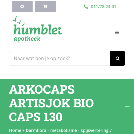
Ga
011/78 24 01
naar
inhoud
Toggle
Navigati
HOME
Zoeken
naar:
Webshop
ARKOCAPS
Blog
ARTISJOK BIO
Diensten
CAPS 130
Contacteer Ons
Home
Darmflora - metabolisme - spijsvertering