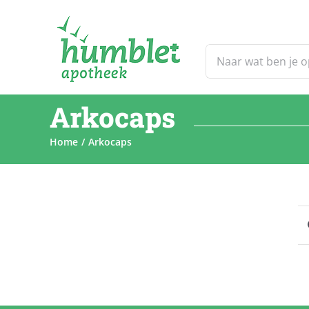
Ga
naar
inhoud
Zoeken
naar:
Arkocaps
Home
Arkocaps