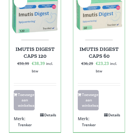
Sale!
Sale!
IMUTIS DIGEST
IMUTIS DIGEST
CAPS 120
CAPS 60
Oorspronkelijke
Huidige
Oorspronkelijke
Huidige
€
38,39
€
23,23
€
59,99
€
36,29
incl.
incl.
prijs
prijs
prijs
prijs
btw
btw
was:
is:
was:
is:
€59,99.
€38,39.
€36,29.
€23,23.
Toevoegen
Toevoegen
aan
aan
winkelwagen
winkelwagen
Details
Details
Merk:
Merk:
Trenker
Trenker