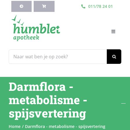
Ga
011/78 24 01
naar
inhoud
Toggle
Navigati
HOME
Zoeken
naar:
Webshop
Darmflora -
Blog
metabolisme -
Diensten
spijsvertering
Contacteer Ons
Home
Darmflora - metabolisme - spijsvertering