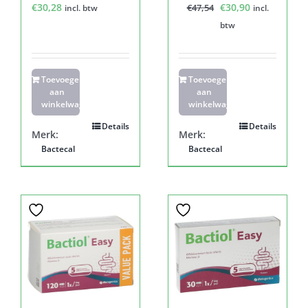
Oorspronkelijke
Huidige
€
30,28
€
30,90
€
47,54
incl. btw
incl.
prijs
prijs
btw
was:
is:
€47,54.
€30,90.
Toevoegen
Toevoegen
aan
aan
winkelwagen
winkelwagen
Details
Details
Merk:
Merk:
Bactecal
Bactecal