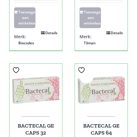
Toevoegen
Toevoegen
aan
aan
winkelwagen
winkelwagen
Details
Details
Merk:
Merk:
Biocodex
Tilman
Sale!
BACTECAL GE
BACTECAL GE
CAPS 32
CAPS 64