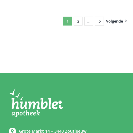
1
2
…
5
Volgende
Grote Markt 14 – 3440 Zoutleeuw