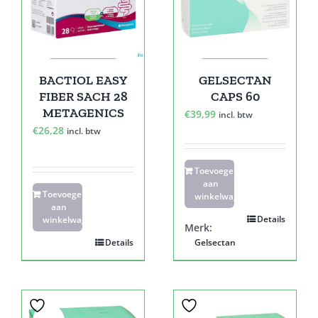
BACTIOL EASY
GELSECTAN
FIBER SACH 28
CAPS 60
METAGENICS
€
39,99
incl. btw
€
26,28
incl. btw
Toevoegen
aan
Toevoegen
winkelwagen
aan
Details
winkelwagen
Merk:
Details
Gelsectan