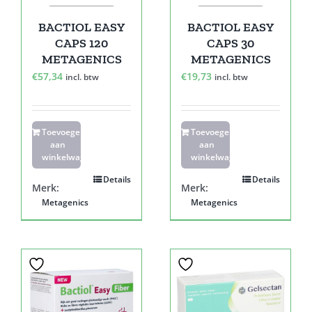
BACTIOL EASY
BACTIOL EASY
CAPS 120
CAPS 30
METAGENICS
METAGENICS
€
57,34
€
19,73
incl. btw
incl. btw
Toevoegen
Toevoegen
aan
aan
winkelwagen
winkelwagen
Details
Details
Merk:
Merk:
Metagenics
Metagenics