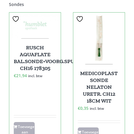
Sondes
RUSCH
AQUAFLATE
BAL.SONDE+VOORG.SPUIT
CH16 178305
MEDICOPLAST
€
21,94
incl. btw
SONDE
NELATON
URETR. CH12
18CM WIT
€
0,35
incl. btw
Toevoegen
aan
Toevoegen