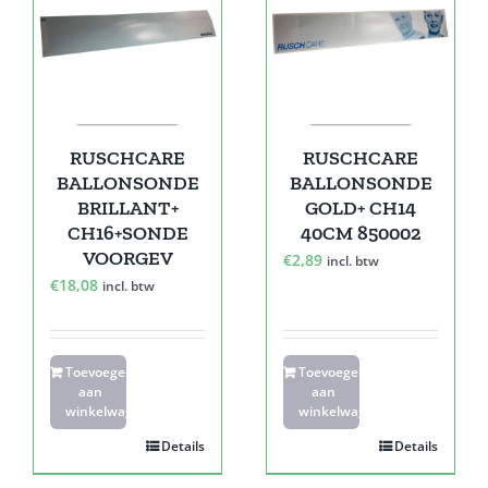
RUSCHCARE
RUSCHCARE
BALLONSONDE
BALLONSONDE
BRILLANT+
GOLD+ CH14
CH16+SONDE
40CM 850002
VOORGEV
€
2,89
incl. btw
€
18,08
incl. btw
Toevoegen
Toevoegen
aan
aan
winkelwagen
winkelwagen
Details
Details