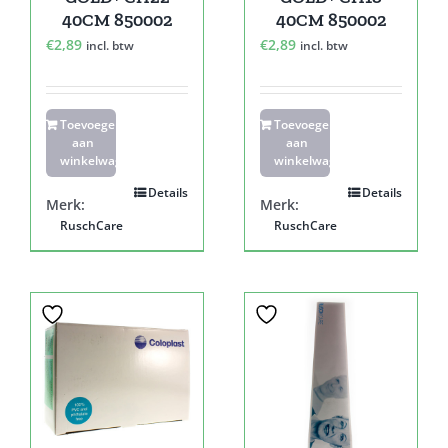
40CM 850002
40CM 850002
€
2,89
€
2,89
incl. btw
incl. btw
Toevoegen
Toevoegen
aan
aan
winkelwagen
winkelwagen
Details
Details
Merk:
Merk:
RuschCare
RuschCare