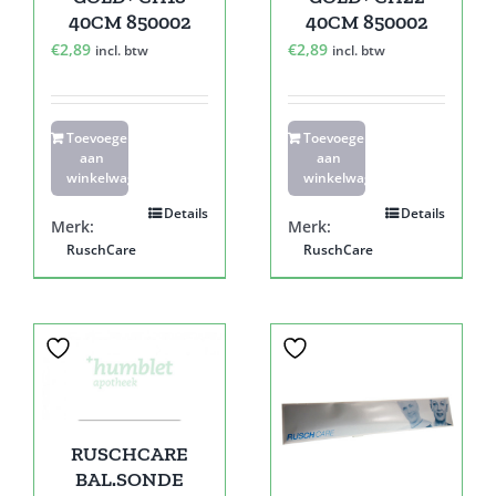
40CM 850002
40CM 850002
€
2,89
€
2,89
incl. btw
incl. btw
Toevoegen
Toevoegen
aan
aan
winkelwagen
winkelwagen
Details
Details
Merk:
Merk:
RuschCare
RuschCare
RUSCHCARE
BAL.SONDE