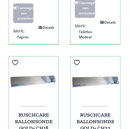
Toevoegen
Toevoegen
aan
aan
winkelwagen
winkelwagen
Details
Merk:
Details
Merk:
Teleflex
Fagron
Medical
RUSCHCARE
RUSCHCARE
BALLONSONDE
BALLONSONDE
GOLD+ CH18
GOLD+ CH22