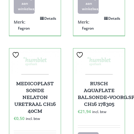
aan
aan
winkelwagen
winkelwagen
Details
Details
Merk:
Merk:
Fagron
Fagron
MEDICOPLAST
RUSCH
SONDE
AQUAFLATE
NELATON
BAL.SONDE+VOORG.S
URETRAAL CH16
CH16 178305
40CM
€
21,94
incl. btw
€
0,50
incl. btw