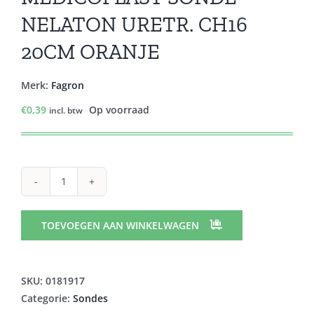
NELATON URETR. CH16
20CM ORANJE
Merk:
Fagron
€
0,39
Op voorraad
incl. btw
MEDICOPLAST
SONDE
NELATON
TOEVOEGEN AAN WINKELWAGEN
URETR.
CH16
20CM
SKU:
0181917
ORANJE
Categorie:
Sondes
aantal